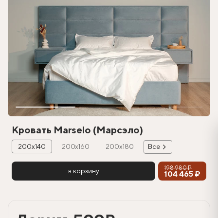
Кровать Marselo (Марсэло)
200х140
200х160
200х180
Все
198 980 ₽
в корзину
104 465 ₽