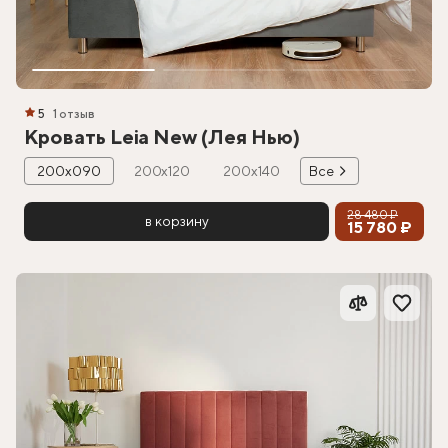
5
1 отзыв
Кровать Leia New (Лея Нью)
200х090
200х120
200х140
Все
28 480 ₽
в корзину
15 780 ₽