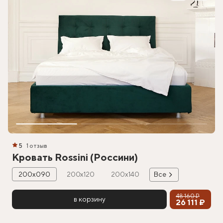
5
1 отзыв
Кровать Rossini (Россини)
200х090
200х120
200х140
Все
48 160 ₽
в корзину
26 111 ₽