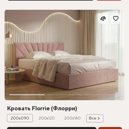
Кровать Florrie (Флорри)
200х090
200х120
200х140
Все