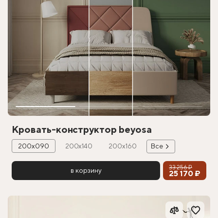
Кровать-конструктор beyosa
200х090
200х140
200х160
Все
33 256 ₽
в корзину
25 170 ₽