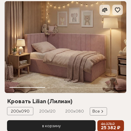
Кровать Lilian (Лилиан)
200х090
200х120
200х080
Все
46 378 ₽
в корзину
25 382 ₽