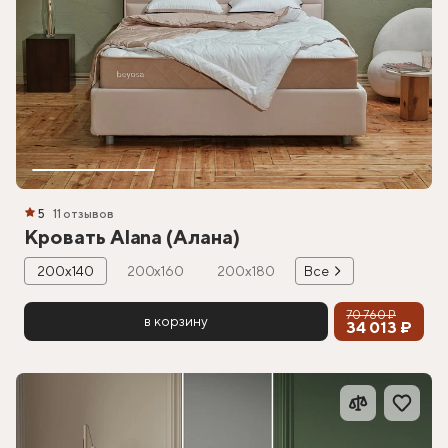
5
11 отзывов
Кровать Alana (Алана)
200х140
200х160
200х180
Все
70 760 ₽
в корзину
34 013 ₽