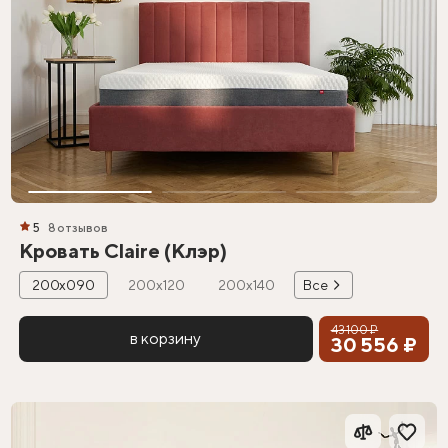
5
8 отзывов
Кровать Claire (Клэр)
200х090
200х120
200х140
Все
43 100 ₽
в корзину
30 556 ₽