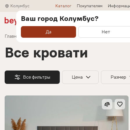
Колумбус
Каталог
Покупателям
Информац
Ваш город Колумбус?
Акции
Матрасы
Кровати
Трансформ
Да
Нет
Главная
Каталог
Все кровати
Все кровати
Все фильтры
Цена
Размер