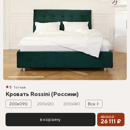
5
1 отзыв
Кровать Rossini (Россини)
200х090
200х120
200х140
Все
48 160 ₽
в корзину
26 111 ₽