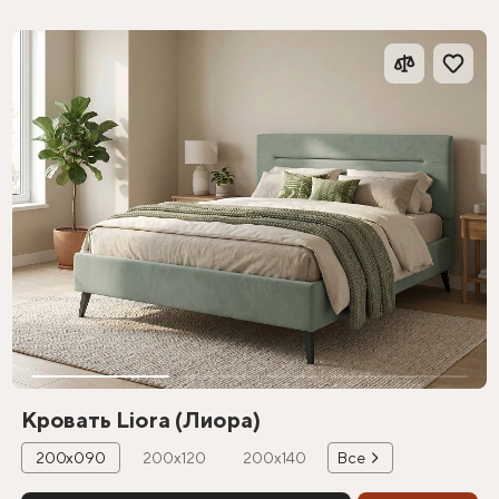
Кровать Liora (Лиора)
200х090
200х120
200х140
Все