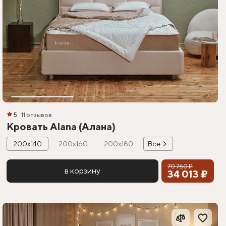
5
11 отзывов
Кровать Alana (Алана)
200х140
200х160
200х180
Все
70 760 ₽
в корзину
34 013 ₽