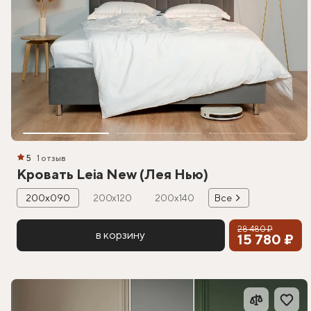
5
1 отзыв
Кровать Leia New (Лея Нью)
200х090
200х120
200х140
Все
28 480 ₽
в корзину
15 780 ₽