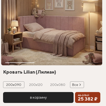
Кровать Lilian (Лилиан)
200х090
200х120
200х080
Все
46 378 ₽
в корзину
25 382 ₽