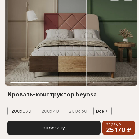
Кровать-конструктор beyosa
200х090
200х140
200х160
Все
33 256 ₽
в корзину
25 170 ₽