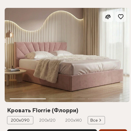
Кровать Florrie (Флорри)
200х090
200х120
200х140
Все