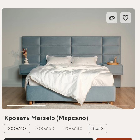
Кровать Marselo (Марсэло)
200х140
200х160
200х180
Все