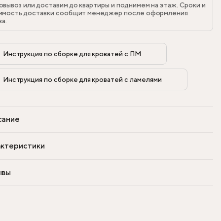
овывоз или доставим до квартиры и поднимем на этаж. Сроки и
имость доставки сообщит менеджер после оформления
за.
Инструкция по сборке для кроватей с ПМ            
Инструкция по сборке для кроватей с ламелями            
сание
ктеристики
ывы