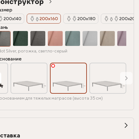
онструктор
азмер
200х140
200х160
200х180
200х200
кань
dot Silver, рогожка, светло-серый
снование
основанием для тяжелых матрасов (высота 35 см)
ставка