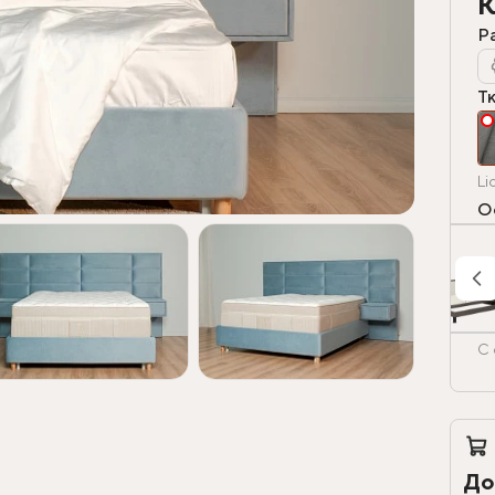
К
Р
Т
Li
О
С 
До