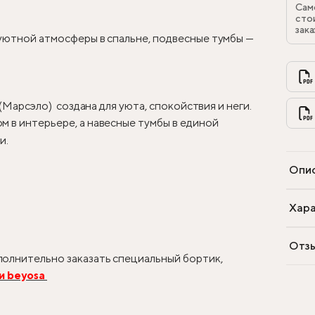
Сам
сто
зака
 уютной атмосферы в спальне, подвесные тумбы —
 (Марсэло) создана для уюта, спокойствия и неги.
 в интерьере, а навесные тумбы в единой
и.
Опи
Хара
Отз
олнительно заказать специальный бортик,
и beyosa