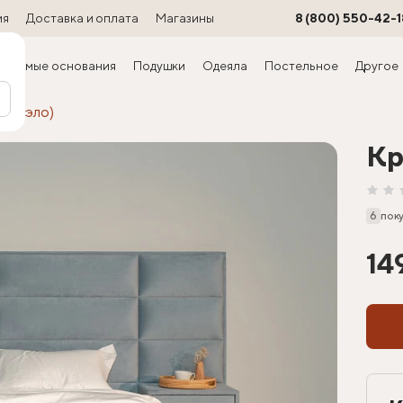
ия
Доставка и оплата
Магазины
8 (800) 550-42-1
ируемые основания
Подушки
Одеяла
Постельное
Другое
Марсэло)
Кр
6
пок
14