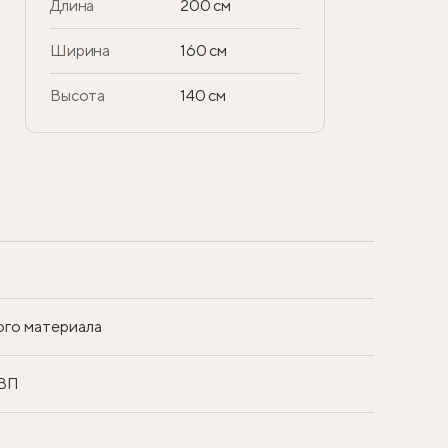
Длина
200 см
Ширина
160 см
Высота
140 см
ого материала
ДВП