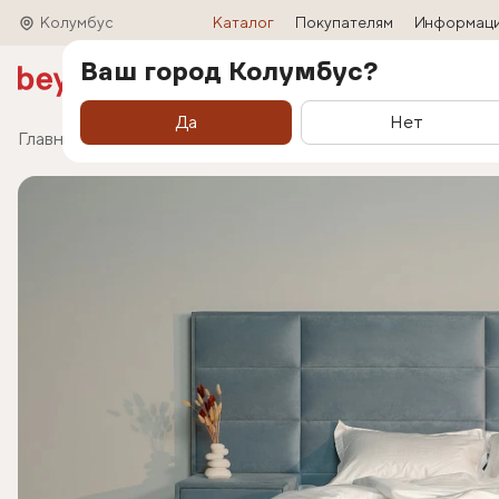
Колумбус
Каталог
Покупателям
Информац
Ваш город Колумбус?
Акции
Матрасы
Кровати
Трансформ
Да
Нет
Главная
Каталог
Кровати
Кровать Marselo (