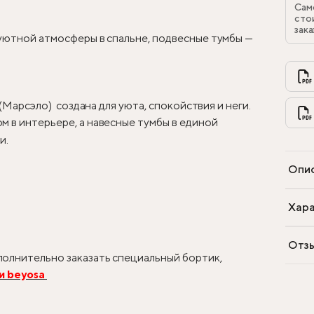
Сам
сто
зака
 уютной атмосферы в спальне, подвесные тумбы —
 (Марсэло) создана для уюта, спокойствия и неги.
 в интерьере, а навесные тумбы в единой
и.
Опи
Хара
Отз
олнительно заказать специальный бортик,
и beyosa