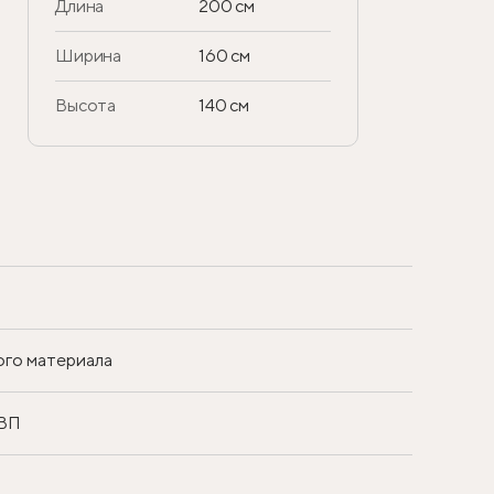
Длина
200 см
Ширина
160 см
Высота
140 см
ого материала
ДВП