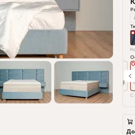
К
Р
Т
Ro
О
С 
До