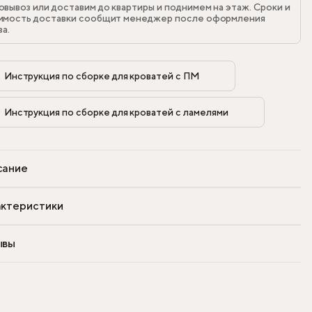
овывоз или доставим до квартиры и поднимем на этаж. Сроки и
имость доставки сообщит менеджер после оформления
за.
Инструкция по сборке для кроватей с ПМ            
Инструкция по сборке для кроватей с ламелями            
сание
ктеристики
ывы