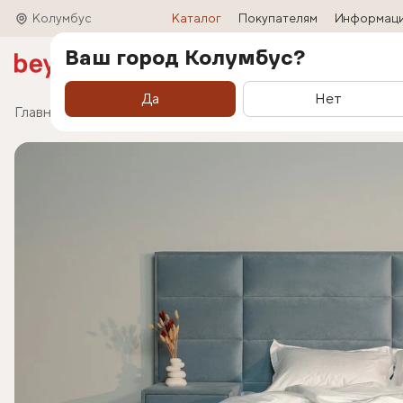
Колумбус
Каталог
Покупателям
Информац
Ваш город Колумбус?
Акции
Матрасы
Кровати
Трансформ
Да
Нет
Главная
Каталог
Кровати
Кровать Marselo (