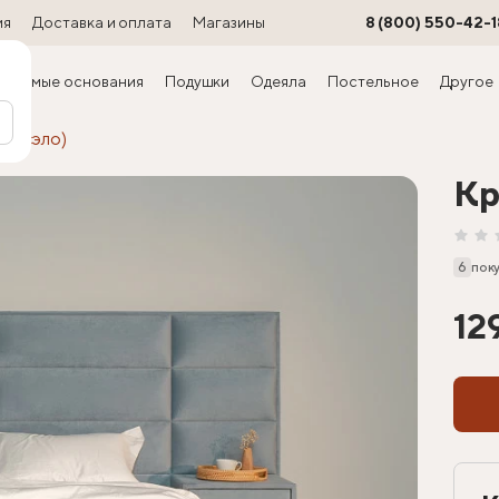
ия
Доставка и оплата
Магазины
8 (800) 550-42-1
ируемые основания
Подушки
Одеяла
Постельное
Другое
Марсэло)
Кр
6
пок
12