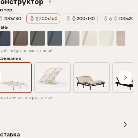
онструктор
азмер
200х140
200х160
200х180
200х200
кань
yal I Indigo, вельвет, синий
снование
анатомической решеткой
ставка