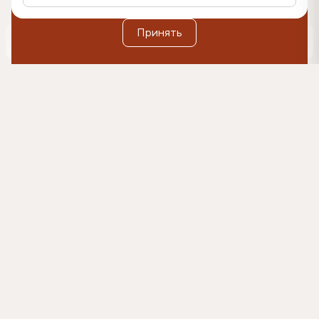
Дополнительную информацию вы можете найти в
Политике обработки персональных данных
.
Оформить подписку
Принять
0
500₽
Согласен(-на) на коммуникации и получение
рекламных материалов на указанный e-mail, и
обработку данных в указанных целях в
соответствии с условиями
согласия.
Подробнее в
Политике обработки персональных данных
Главная
Каталог
Кровати
Кровать Marselo (Марсэло)