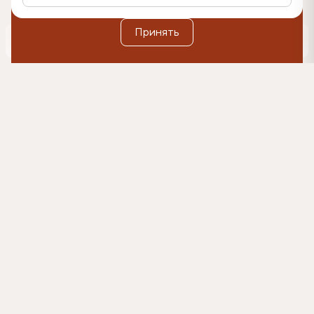
Дополнительную информацию вы можете найти в
Политике обработки персональных данных
.
Оформить подписку
Принять
0
500₽
Согласен(-на) на коммуникации и получение
рекламных материалов на указанный e-mail, и
обработку данных в указанных целях в
соответствии с условиями
согласия.
Подробнее в
Политике обработки персональных данных
Главная
Каталог
Кровати
Кровать Marselo (Марсэло)