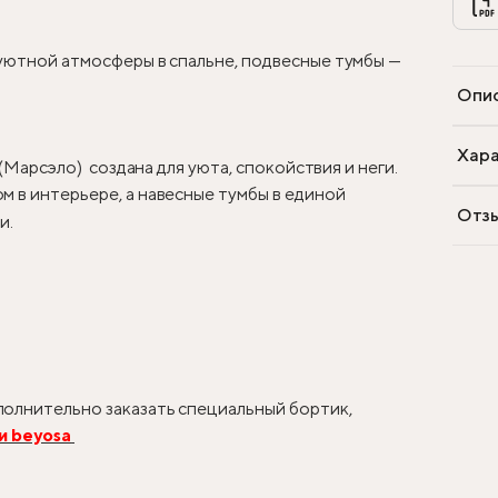
 уютной атмосферы в спальне, подвесные тумбы —
Опи
Хара
 (Марсэло) создана для уюта, спокойствия и неги.
 в интерьере, а навесные тумбы в единой
Отз
и.
олнительно заказать специальный бортик,
и beyosa