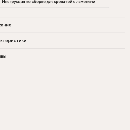
Инструкция по сборке для кроватей с ламелями            
сание
ктеристики
ывы