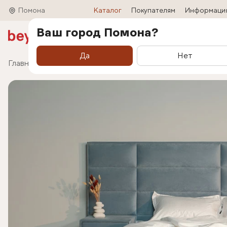
Помона
Каталог
Покупателям
Информаци
Ваш город Помона?
Акции
Матрасы
Кровати
Трансформ
Да
Нет
Главная
Каталог
Кровати
Кровать Marselo (