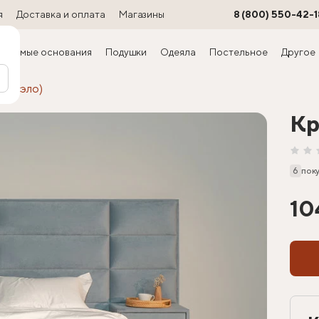
я
Доставка и оплата
Магазины
8 (800) 550-42-1
ируемые основания
Подушки
Одеяла
Постельное
Другое
Марсэло)
Кр
6
пок
10