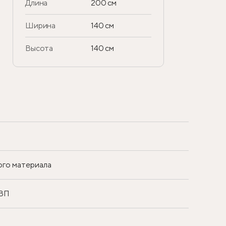
Длина
200 см
Ширина
140 см
Высота
140 см
ого материала
ДВП