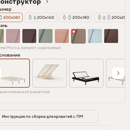
онструктор
азмер
200х140
200х160
200х180
200х200
кань
ime Mocca, вельвет, коричневый
снование
анатомической решеткой
Инструкция по сборке для кроватей с ПМ            