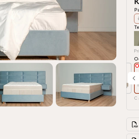
К
Р
Т
Pr
О
С 