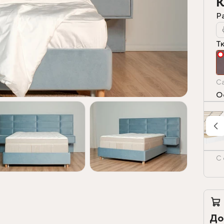
К
Р
Т
Ca
О
С 
До