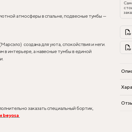
Сам
сто
зака
 уютной атмосферы в спальне, подвесные тумбы —
 (Марсэло) создана для уюта, спокойствия и неги.
 в интерьере, а навесные тумбы в единой
и.
Опи
Хара
Отз
олнительно заказать специальный бортик,
и beyosa