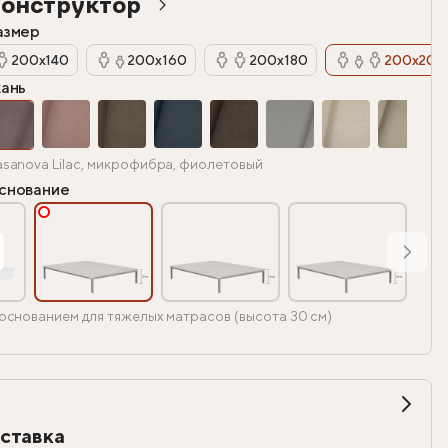
онструктор
азмер
200х140
200х160
200х180
200х200
кань
sanova Lilac, микрофибра, фиолетовый
снование
основанием для тяжелых матрасов (высота 30 см)
ставка