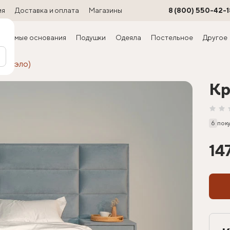
ия
Доставка и оплата
Магазины
8 (800) 550-42-1
ируемые основания
Подушки
Одеяла
Постельное
Другое
Марсэло)
Кр
6
пок
14