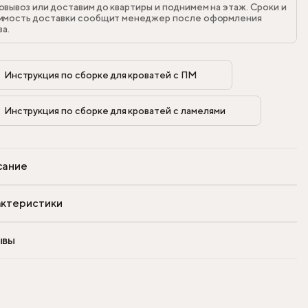
овывоз или доставим до квартиры и поднимем на этаж. Сроки и
имость доставки сообщит менеджер после оформления
за.
Инструкция по сборке для кроватей с ПМ            
Инструкция по сборке для кроватей с ламелями            
сание
ктеристики
ывы