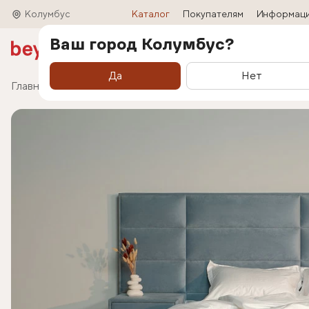
Колумбус
Каталог
Покупателям
Информац
Ваш город Колумбус?
Акции
Матрасы
Кровати
Трансформ
Да
Нет
Главная
Каталог
Кровати
Кровать Marselo (