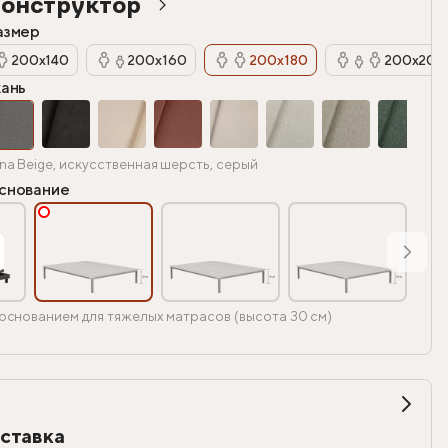
онструктор
азмер
200х140
200х160
200х180
200х200
кань
na Beige, искусственная шерсть, серый
снование
основанием для тяжелых матрасов (высота 30 см)
ставка