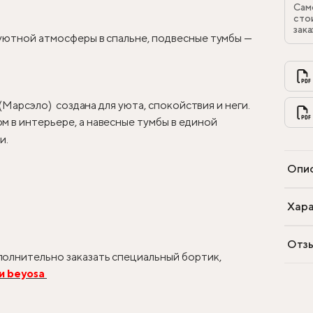
Сам
сто
зака
 уютной атмосферы в спальне, подвесные тумбы —
 (Марсэло) создана для уюта, спокойствия и неги.
 в интерьере, а навесные тумбы в единой
и.
Опи
Хара
Отз
олнительно заказать специальный бортик,
и beyosa