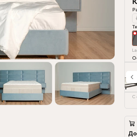
К
Р
Т
La
О
С 
До