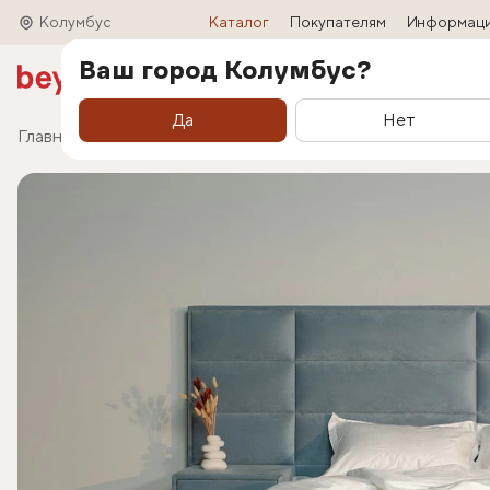
Колумбус
Каталог
Покупателям
Информац
Ваш город Колумбус?
Акции
Матрасы
Кровати
Трансформ
Да
Нет
Главная
Каталог
Кровати
Кровать Marselo (