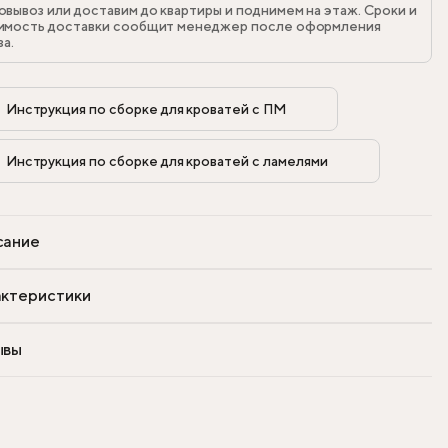
овывоз или доставим до квартиры и поднимем на этаж. Сроки и
имость доставки сообщит менеджер после оформления
за.
Инструкция по сборке для кроватей с ПМ            
Инструкция по сборке для кроватей с ламелями            
сание
ктеристики
ывы