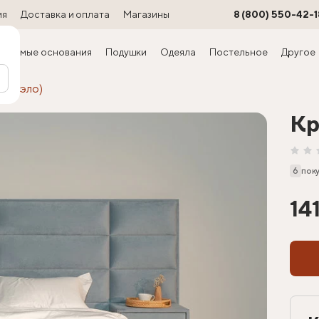
ия
Доставка и оплата
Магазины
8 (800) 550-42-1
ируемые основания
Подушки
Одеяла
Постельное
Другое
Марсэло)
Кр
6
пок
14