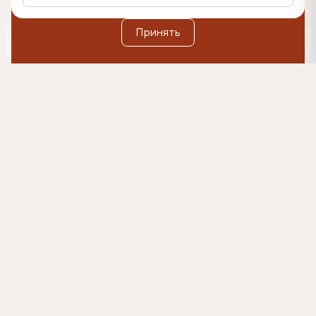
Дополнительную информацию вы можете найти в
Политике обработки персональных данных
.
Оформить подписку
Принять
0
500₽
Согласен(-на) на коммуникации и получение
рекламных материалов на указанный e-mail, и
обработку данных в указанных целях в
соответствии с условиями
согласия.
Подробнее в
Политике обработки персональных данных
Главная
Каталог
Кровати
Кровать Marselo (Марсэло)