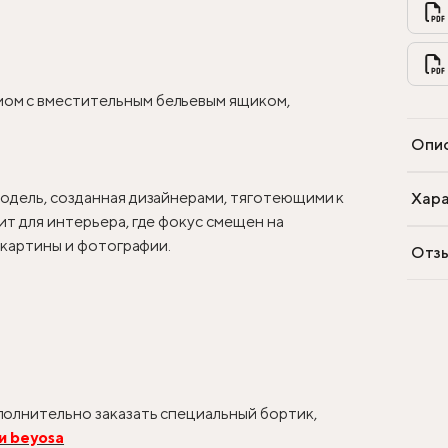
ом с вместительным бельевым ящиком,
Опи
одель, созданная дизайнерами, тяготеющими к
Хара
т для интерьера, где фокус смещен на
, картины и фотографии.
Отз
олнительно заказать специальный бортик,
и beyosa