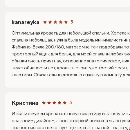
kanareyka
5
Оптимальная кровать для небольшой спальни. Хотела к
спальня небольшая, нужна была модель минималистична
Фабиано. Взяла 200/160, матрас мне там подобрали по
просторный ящик для белья, для моей спальни любая эк
обивки очень приятная, основание анатомическое, ник
неустойчивости нет, кровать стоит уже третий месяц.
квартиры. Обязательно дополню спальную комнату деко
Кристина
5
Искали с мужем кровать в новую квартиру и наткнулись
она своим дизайном, а после первой ночи сна мы по уши
полностью соответствует цене, спать на ней – одно уд