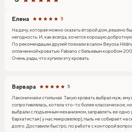
Елена
5
На дачу, которая можно сказать второй дом, решено бы
негодность. И, как всегда, хочется хорошую добротную 
По рекомендации друзей поехали в салон Beyosa Hildin
оплаченной кроватью Fabiano с бельевым коробом 200х
Очень рады, что купили эту кровать.
Варвара
5
Лаконичная и стильная. Такую кровать выбрал муж, ему
сопротивлялась, хотела что-то более классическое, но 
выбрали с подъемным механизмом, заправлять ее одно 
бархатистая ( у нас микровелюр), пыль не собирает на 
долго. Доставили быстро, по работе с конторой вопрос