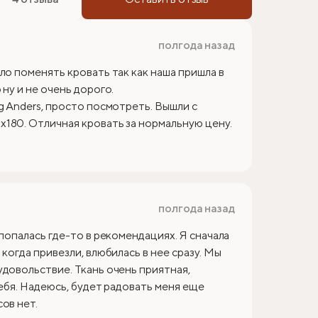
полгода назад
ло поменять кровать так как наша пришла в
ну и не очень дорого.
g Anders, просто посмотреть. Вышли с
180. Отличная кровать за нормальную цену.
полгода назад
 попалась где-то в рекомендациях. Я сначала
когда привезли, влюбилась в нее сразу. Мы
удовольствие. Ткань очень приятная,
себя. Надеюсь, будет радовать меня еще
ов нет.