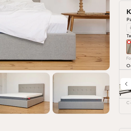
К
Р
Т
Fo
О
С 