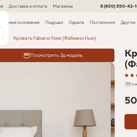
ия
Доставка и оплата
Магазины
8 (800) 550-42-1
ируемые основания
Подушки
Одеяла
Постельное
Другое
офт
Кровать Fabiano New (Фабиано Нью)
Кр
Посмотреть 3д модель
(Ф
79
по
50