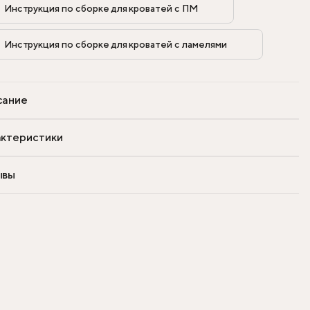
Инструкция по сборке для кроватей с ПМ            
Инструкция по сборке для кроватей с ламелями            
сание
ктеристики
ывы