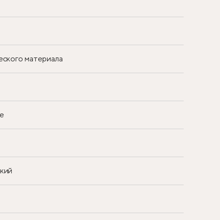
еского материала
е
ский