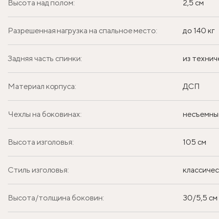
Высота над полом:
2,5 см
Разрешенная нагрузка на спальное место:
до 140 кг
Задняя часть спинки:
из технич
Материал корпуса:
ДСП
Чехлы на боковинах:
несъемны
Высота изголовья:
105 см
Стиль изголовья:
классиче
Высота/толщина боковин:
30/5,5 см