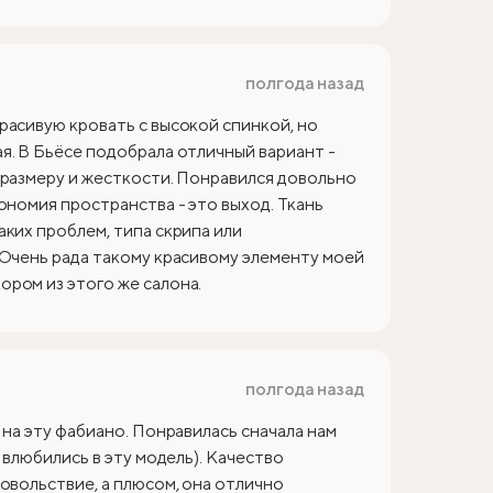
полгода назад
расивую кровать с высокой спинкой, но
я. В Бьёсе подобрала отличный вариант -
 размеру и жесткости. Понравился довольно
ономия пространства - это выход. Ткань
аких проблем, типа скрипа или
 Очень рада такому красивому элементу моей
ром из этого же салона.
полгода назад
 на эту фабиано. Понравилась сначала нам
 влюбились в эту модель). Качество
овольствие, а плюсом, она отлично