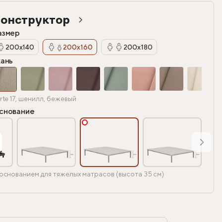
онструктор
азмер
200х140
200х160
200х180
кань
rte 17, шенилл, бежевый
снование
основанием для тяжелых матрасов (высота 35 см)