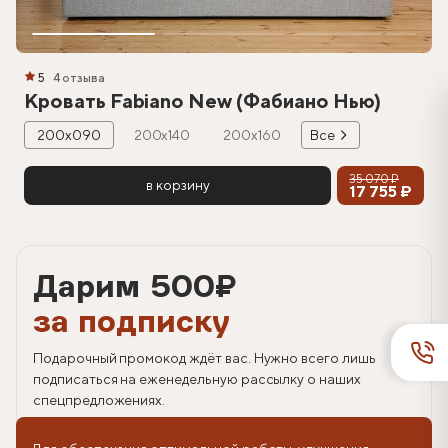
5
4 отзыва
Кровать Fabiano New (Фабиано Нью)
200х090
200х140
200х160
Все
35 070 ₽
в корзину
17 755 ₽
Дарим 500
₽
за подписку
Подарочный промокод ждёт вас. Нужно всего лишь
подписаться на еженедельную рассылку о наших
спецпредложениях.