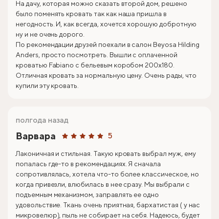
На дачу, которая можно сказать второй дом, решено
было поменять кровать так как наша пришла в
негодность. И, как всегда, хочется хорошую добротную
ну и не очень дорого.
По рекомендации друзей поехали в салон Beyosa Hilding
Anders, просто посмотреть. Вышли с оплаченной
кроватью Fabiano с бельевым коробом 200х180.
Отличная кровать за нормальную цену. Очень рады, что
купили эту кровать.
полгода назад
Варвара
5
Лаконичная и стильная. Такую кровать выбрал муж, ему
попалась где-то в рекомендациях. Я сначала
сопротивлялась, хотела что-то более классическое, но
когда привезли, влюбилась в нее сразу. Мы выбрали с
подъемным механизмом, заправлять ее одно
удовольствие. Ткань очень приятная, бархатистая ( у нас
микровелюр), пыль не собирает на себя. Надеюсь, будет