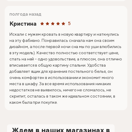
полгода назад
Кристина
5
Искали с мужем кровать в новую квартиру и наткнулись
на эту фабиано. Понравилась сначала нам она своим
дизайном, а после первой ночи сна мы по уши влюбились
в эту модель). Качество полностью соответствует цене,
спать на ней – одно удовольствие, а плюсом, она отлично
вписывается в общую картину спальни. Удобства
добавляет ящик для хранения постельного белья, он
очень комфортен в использовании и экономит много
места в шкафу. За все время использования никаких
недостатков не выявилось, ничего не сломалось, не
скрипит, осталась в таком же идеальном состоянии, в
каком была при покупке.
Ждем в наших магазинах в