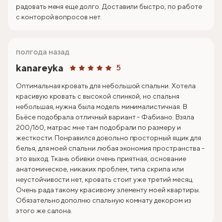
радовать меня еще долго. Доставили быстро, по работе
с конторой вопросов нет.
полгода назад
kanareyka
5
Оптимальная кровать для небольшой спальни. Хотела
красивую кровать с высокой спинкой, но спальня
небольшая, нужна была модель минималистичная. В
Бьёсе подобрала отличный вариант - Фабиано. Взяла
200/160, матрас мне там подобрали по размеру и
жесткости. Понравился довольно просторный ящик для
белья, для моей спальни любая экономия пространства -
это выход. Ткань обивки очень приятная, основание
анатомическое, никаких проблем, типа скрипа или
неустойчивости нет, кровать стоит уже третий месяц.
Очень рада такому красивому элементу моей квартиры.
Обязательно дополню спальную комнату декором из
этого же салона.