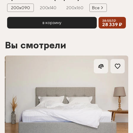
200х090
200х140
200х160
Все
38 557 ₽
в корзину
28 339 ₽
Вы смотрели