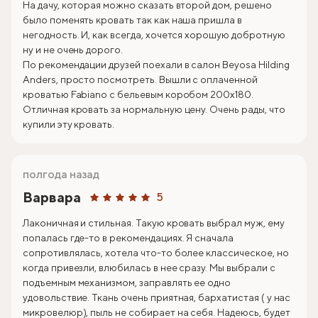
На дачу, которая можно сказать второй дом, решено
было поменять кровать так как наша пришла в
негодность. И, как всегда, хочется хорошую добротную
ну и не очень дорого.
По рекомендации друзей поехали в салон Beyosa Hilding
Anders, просто посмотреть. Вышли с оплаченной
кроватью Fabiano с бельевым коробом 200х180.
Отличная кровать за нормальную цену. Очень рады, что
купили эту кровать.
полгода назад
Варвара
5
Лаконичная и стильная. Такую кровать выбрал муж, ему
попалась где-то в рекомендациях. Я сначала
сопротивлялась, хотела что-то более классическое, но
когда привезли, влюбилась в нее сразу. Мы выбрали с
подъемным механизмом, заправлять ее одно
удовольствие. Ткань очень приятная, бархатистая ( у нас
микровелюр), пыль не собирает на себя. Надеюсь, будет