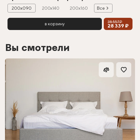
200х090
200х140
200х160
Все
38 557 ₽
в корзину
28 339 ₽
Вы смотрели