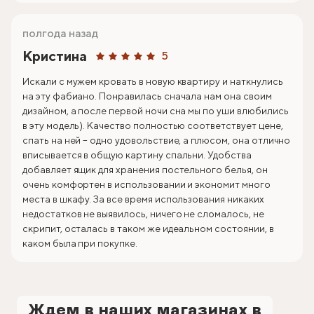
полгода назад
Кристина
5
Искали с мужем кровать в новую квартиру и наткнулись
на эту фабиано. Понравилась сначала нам она своим
дизайном, а после первой ночи сна мы по уши влюбились
в эту модель). Качество полностью соответствует цене,
спать на ней – одно удовольствие, а плюсом, она отлично
вписывается в общую картину спальни. Удобства
добавляет ящик для хранения постельного белья, он
очень комфортен в использовании и экономит много
места в шкафу. За все время использования никаких
недостатков не выявилось, ничего не сломалось, не
скрипит, осталась в таком же идеальном состоянии, в
каком была при покупке.
Ждем в наших магазинах в