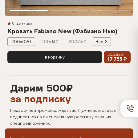
5
4 отзыва
Кровать Fabiano New (Фабиано Нью)
200х090
200х140
200х160
Все
35 070 ₽
в корзину
17 755 ₽
Дарим 500
₽
за подписку
Подарочный промокод ждёт вас. Нужно всего лишь
подписаться на еженедельную рассылку о наших
спецпредложениях.