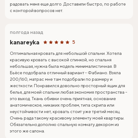
радовать меня еще долго. Доставили быстро, по работе
с конторой вопросов нет.
полгода назад
kanareyka
5
Оптимальная кровать для небольшой спальни. Хотела
красивую кровать с высокой спинкой, но спальня
небольшая, нужна была модель минималистичная. В
Бьёсе подобрала отличный вариант - Фабиано. Взяла
200/160, матрас мне там подобрали по размеру и
жесткости. Понравился довольно просторный ящик для
белья, для моей спальни любая экономия пространства -
это выход. Ткань обивки очень приятная, основание
анатомическое, никаких проблем, типа скрипа или
неустойчивости нет, кровать стоит уже третий месяц.
Очень рада такому красивому элементу моей квартиры.
Обязательно дополню спальную комнату декором из
этого же салона.