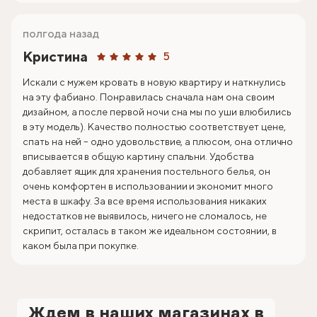
полгода назад
Кристина
5
Искали с мужем кровать в новую квартиру и наткнулись
на эту фабиано. Понравилась сначала нам она своим
дизайном, а после первой ночи сна мы по уши влюбились
в эту модель). Качество полностью соответствует цене,
спать на ней – одно удовольствие, а плюсом, она отлично
вписывается в общую картину спальни. Удобства
добавляет ящик для хранения постельного белья, он
очень комфортен в использовании и экономит много
места в шкафу. За все время использования никаких
недостатков не выявилось, ничего не сломалось, не
скрипит, осталась в таком же идеальном состоянии, в
каком была при покупке.
Ждем в наших магазинах в