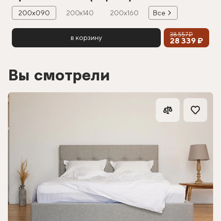
200х090
200х140
200х160
Все
38 557 ₽
в корзину
28 339 ₽
Вы смотрели