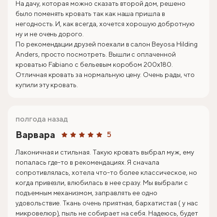
На дачу, которая можно сказать второй дом, решено
было поменять кровать так как наша пришла в
негодность. И, как всегда, хочется хорошую добротную
ну и не очень дорого.
По рекомендации друзей поехали в салон Beyosa Hilding
Anders, просто посмотреть. Вышли с оплаченной
кроватью Fabiano с бельевым коробом 200х180.
Отличная кровать за нормальную цену. Очень рады, что
купили эту кровать.
полгода назад
Варвара
5
Лаконичная и стильная. Такую кровать выбрал муж, ему
попалась где-то в рекомендациях. Я сначала
сопротивлялась, хотела что-то более классическое, но
когда привезли, влюбилась в нее сразу. Мы выбрали с
подъемным механизмом, заправлять ее одно
удовольствие. Ткань очень приятная, бархатистая ( у нас
микровелюр), пыль не собирает на себя. Надеюсь, будет