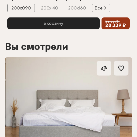
200х090
200х140
200х160
Все
38 557 ₽
в корзину
28 339 ₽
Вы смотрели