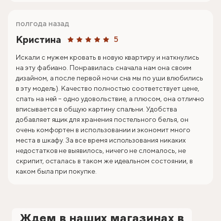
полгода назад
Кристина
5
Искали с мужем кровать в новую квартиру и наткнулись
на эту фабиано. Понравилась сначала нам она своим
дизайном, а после первой ночи сна мы по уши влюбились
в эту модель). Качество полностью соответствует цене,
спать на ней – одно удовольствие, а плюсом, она отлично
вписывается в общую картину спальни. Удобства
добавляет ящик для хранения постельного белья, он
очень комфортен в использовании и экономит много
места в шкафу. За все время использования никаких
недостатков не выявилось, ничего не сломалось, не
скрипит, осталась в таком же идеальном состоянии, в
каком была при покупке.
Ждем в наших магазинах в