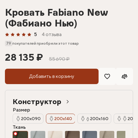
Кровать Fabiano New
(Фабиано Нью)
5
4 отзыва
79
покупателей приобрели этот товар
28 135 ₽
55 690 ₽
Добавить в корзину
Конструктор
Размер
200х090
200х140
200х160
200х
Ткань