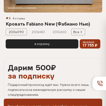
5
4 отзыва
Кровать Fabiano New (Фабиано Нью)
200х090
200х140
200х160
Все
35 070 ₽
в корзину
17 755 ₽
Дарим 500
₽
за подписку
Подарочный промокод ждёт вас. Нужно всего лишь
подписаться на еженедельную рассылку о наших
спецпредложениях.