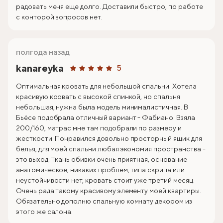
радовать меня еще долго. Доставили быстро, по работе
с конторой вопросов нет.
полгода назад
kanareyka
5
Оптимальная кровать для небольшой спальни. Хотела
красивую кровать с высокой спинкой, но спальня
небольшая, нужна была модель минималистичная. В
Бьёсе подобрала отличный вариант - Фабиано. Взяла
200/160, матрас мне там подобрали по размеру и
жесткости. Понравился довольно просторный ящик для
белья, для моей спальни любая экономия пространства -
это выход. Ткань обивки очень приятная, основание
анатомическое, никаких проблем, типа скрипа или
неустойчивости нет, кровать стоит уже третий месяц.
Очень рада такому красивому элементу моей квартиры.
Обязательно дополню спальную комнату декором из
этого же салона.