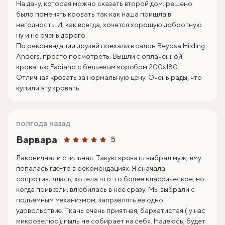
На дачу, которая можно сказать второй дом, решено
было поменять кровать так как наша пришла в
негодность. И, как всегда, хочется хорошую добротную
ну и не очень дорого.
По рекомендации друзей поехали в салон Beyosa Hilding
Anders, просто посмотреть. Вышли с оплаченной
кроватью Fabiano с бельевым коробом 200х180.
Отличная кровать за нормальную цену. Очень рады, что
купили эту кровать.
полгода назад
Варвара
5
Лаконичная и стильная. Такую кровать выбрал муж, ему
попалась где-то в рекомендациях. Я сначала
сопротивлялась, хотела что-то более классическое, но
когда привезли, влюбилась в нее сразу. Мы выбрали с
подъемным механизмом, заправлять ее одно
удовольствие. Ткань очень приятная, бархатистая ( у нас
микровелюр), пыль не собирает на себя. Надеюсь, будет