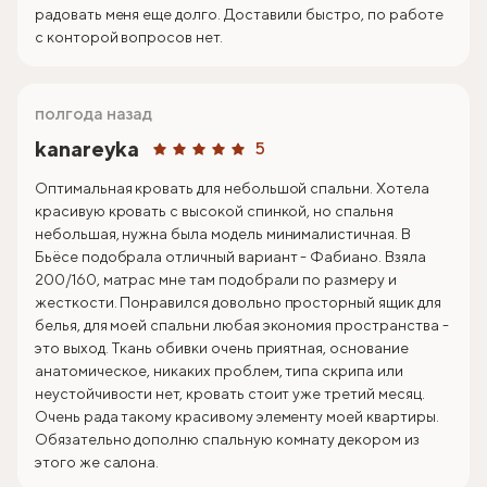
радовать меня еще долго. Доставили быстро, по работе
с конторой вопросов нет.
полгода назад
kanareyka
5
Оптимальная кровать для небольшой спальни. Хотела
красивую кровать с высокой спинкой, но спальня
небольшая, нужна была модель минималистичная. В
Бьёсе подобрала отличный вариант - Фабиано. Взяла
200/160, матрас мне там подобрали по размеру и
жесткости. Понравился довольно просторный ящик для
белья, для моей спальни любая экономия пространства -
это выход. Ткань обивки очень приятная, основание
анатомическое, никаких проблем, типа скрипа или
неустойчивости нет, кровать стоит уже третий месяц.
Очень рада такому красивому элементу моей квартиры.
Обязательно дополню спальную комнату декором из
этого же салона.