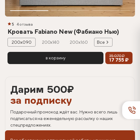
5
4 отзыва
Кровать Fabiano New (Фабиано Нью)
200х090
200х140
200х160
Все
35 070 ₽
в корзину
17 755 ₽
Дарим 500
₽
за подписку
Подарочный промокод ждёт вас. Нужно всего лишь
подписаться на еженедельную рассылку о наших
спецпредложениях.