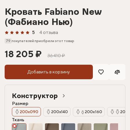
Кровать Fabiano New
(Фабиано Нью)
5
4 отзыва
79
покупателей приобрели этот товар
18 205 ₽
36 410 ₽
Добавить в корзину
Конструктор
Размер
200х090
200х140
200х160
200х
Ткань