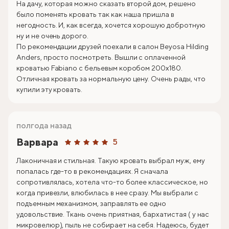
На дачу, которая можно сказать второй дом, решено
было поменять кровать так как наша пришла в
негодность. И, как всегда, хочется хорошую добротную
ну и не очень дорого.
По рекомендации друзей поехали в салон Beyosa Hilding
Anders, просто посмотреть. Вышли с оплаченной
кроватью Fabiano с бельевым коробом 200х180.
Отличная кровать за нормальную цену. Очень рады, что
купили эту кровать.
полгода назад
Варвара
5
Лаконичная и стильная. Такую кровать выбрал муж, ему
попалась где-то в рекомендациях. Я сначала
сопротивлялась, хотела что-то более классическое, но
когда привезли, влюбилась в нее сразу. Мы выбрали с
подъемным механизмом, заправлять ее одно
удовольствие. Ткань очень приятная, бархатистая ( у нас
микровелюр), пыль не собирает на себя. Надеюсь, будет