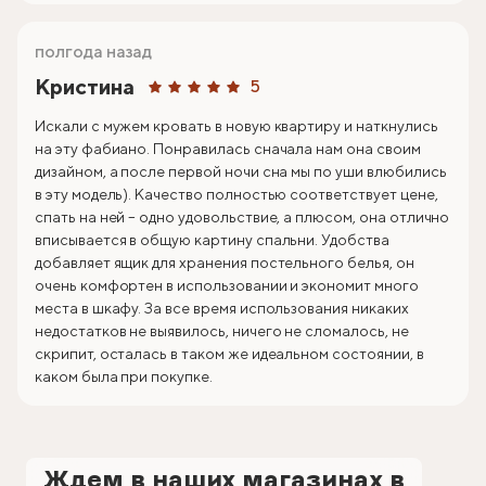
полгода назад
Кристина
5
Искали с мужем кровать в новую квартиру и наткнулись
на эту фабиано. Понравилась сначала нам она своим
дизайном, а после первой ночи сна мы по уши влюбились
в эту модель). Качество полностью соответствует цене,
спать на ней – одно удовольствие, а плюсом, она отлично
вписывается в общую картину спальни. Удобства
добавляет ящик для хранения постельного белья, он
очень комфортен в использовании и экономит много
места в шкафу. За все время использования никаких
недостатков не выявилось, ничего не сломалось, не
скрипит, осталась в таком же идеальном состоянии, в
каком была при покупке.
Ждем в наших магазинах в