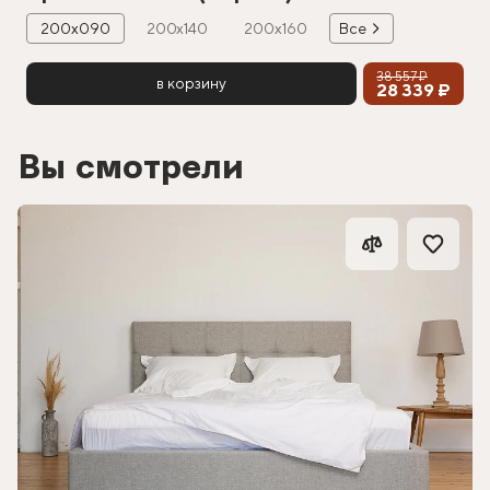
200х090
200х140
200х160
Все
38 557 ₽
в корзину
28 339 ₽
Вы смотрели