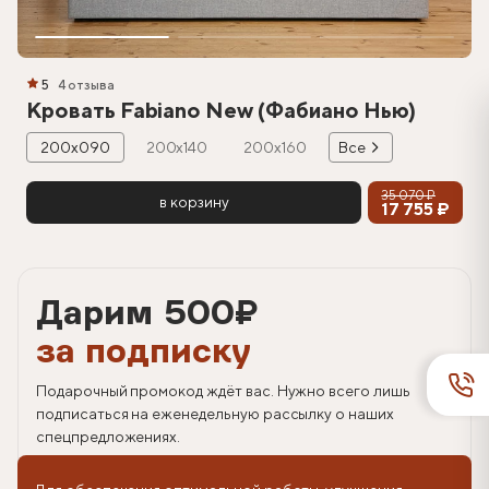
5
4 отзыва
Кровать Fabiano New (Фабиано Нью)
200х090
200х140
200х160
Все
35 070 ₽
в корзину
17 755 ₽
Дарим 500
₽
за подписку
Подарочный промокод ждёт вас. Нужно всего лишь
подписаться на еженедельную рассылку о наших
спецпредложениях.