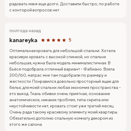
радовать меня еще долго. Доставили быстро, по работе
с конторой вопросов нет.
полгода назад
kanareyka
5
Оптимальная кровать для небольшой спальни. Хотела
красивую кровать с высокой спинкой, но спальня
небольшая, нужна была модель минималистичная. В
Бьёсе подобрала отличный вариант - Фабиано. Взяла
200/160, матрас мне там подобрали по размеру и
жесткости. Понравился довольно просторный ящик для
белья, для моей спальни любая экономия пространства -
это выход. Ткань обивки очень приятная, основание
анатомическое, никаких проблем, типа скрипа или
неустойчивости нет, кровать стоит уже третий месяц.
Очень рада такому красивому элементу моей квартиры.
Обязательно дополню спальную комнату декором из
этого же салона.