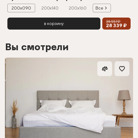
200х090
200х140
200х160
Все
38 557 ₽
в корзину
28 339 ₽
Вы смотрели