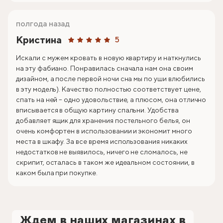
полгода назад
Кристина
5
Искали с мужем кровать в новую квартиру и наткнулись
на эту фабиано. Понравилась сначала нам она своим
дизайном, а после первой ночи сна мы по уши влюбились
в эту модель). Качество полностью соответствует цене,
спать на ней – одно удовольствие, а плюсом, она отлично
вписывается в общую картину спальни. Удобства
добавляет ящик для хранения постельного белья, он
очень комфортен в использовании и экономит много
места в шкафу. За все время использования никаких
недостатков не выявилось, ничего не сломалось, не
скрипит, осталась в таком же идеальном состоянии, в
каком была при покупке.
Ждем в наших магазинах в