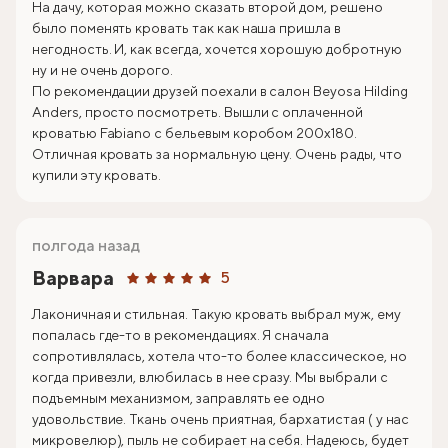
На дачу, которая можно сказать второй дом, решено
было поменять кровать так как наша пришла в
негодность. И, как всегда, хочется хорошую добротную
ну и не очень дорого.
По рекомендации друзей поехали в салон Beyosa Hilding
Anders, просто посмотреть. Вышли с оплаченной
кроватью Fabiano с бельевым коробом 200х180.
Отличная кровать за нормальную цену. Очень рады, что
купили эту кровать.
полгода назад
Варвара
5
Лаконичная и стильная. Такую кровать выбрал муж, ему
попалась где-то в рекомендациях. Я сначала
сопротивлялась, хотела что-то более классическое, но
когда привезли, влюбилась в нее сразу. Мы выбрали с
подъемным механизмом, заправлять ее одно
удовольствие. Ткань очень приятная, бархатистая ( у нас
микровелюр), пыль не собирает на себя. Надеюсь, будет