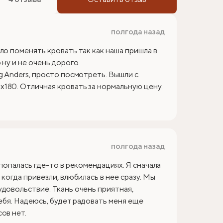
полгода назад
ло поменять кровать так как наша пришла в
ну и не очень дорого.
g Anders, просто посмотреть. Вышли с
180. Отличная кровать за нормальную цену.
полгода назад
 попалась где-то в рекомендациях. Я сначала
когда привезли, влюбилась в нее сразу. Мы
удовольствие. Ткань очень приятная,
себя. Надеюсь, будет радовать меня еще
ов нет.