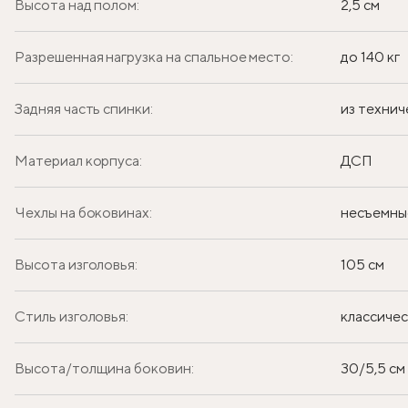
Высота над полом:
2,5 см
Разрешенная нагрузка на спальное место:
до 140 кг
Задняя часть спинки:
из технич
Материал корпуса:
ДСП
Чехлы на боковинах:
несъемны
Высота изголовья:
105 см
Стиль изголовья:
классиче
Высота/толщина боковин:
30/5,5 см