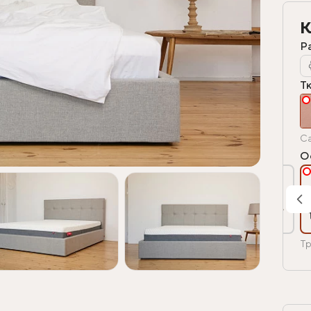
К
Р
Т
Ca
О
Тр