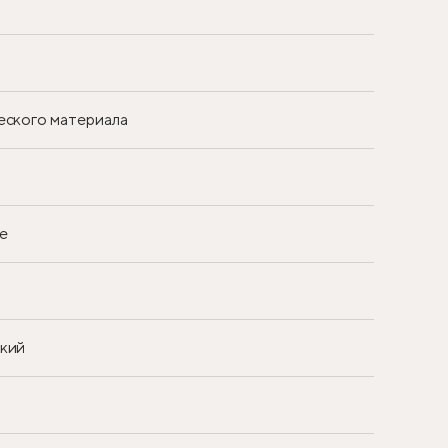
еского материала
е
ский