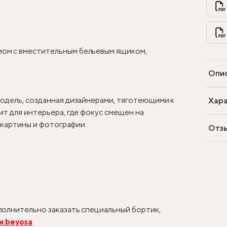
ом с вместительным бельевым ящиком,
Опи
одель, созданная дизайнерами, тяготеющими к
Хара
т для интерьера, где фокус смещен на
, картины и фотографии.
Отз
олнительно заказать специальный бортик,
и beyosa