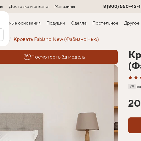
ия
Доставка и оплата
Магазины
8 (800) 550-42-1
ируемые основания
Подушки
Одеяла
Постельное
Другое
офт
Кровать Fabiano New (Фабиано Нью)
Кр
Посмотреть 3д модель
(Ф
79
по
20