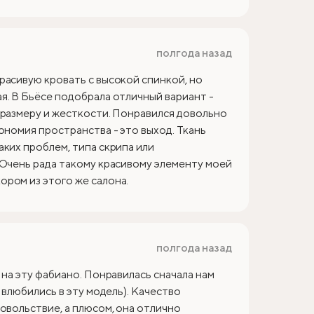
полгода назад
расивую кровать с высокой спинкой, но
я. В Бьёсе подобрала отличный вариант -
 размеру и жесткости. Понравился довольно
ономия пространства - это выход. Ткань
аких проблем, типа скрипа или
 Очень рада такому красивому элементу моей
ром из этого же салона.
полгода назад
 на эту фабиано. Понравилась сначала нам
 влюбились в эту модель). Качество
овольствие, а плюсом, она отлично