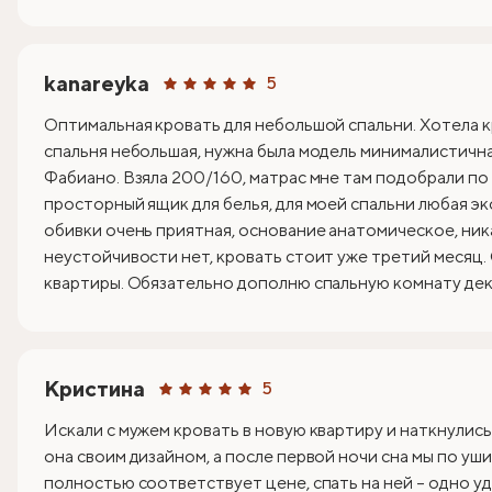
kanareyka
5
Оптимальная кровать для небольшой спальни. Хотела к
спальня небольшая, нужна была модель минималистична
Фабиано. Взяла 200/160, матрас мне там подобрали по
просторный ящик для белья, для моей спальни любая эк
обивки очень приятная, основание анатомическое, ник
неустойчивости нет, кровать стоит уже третий месяц.
квартиры. Обязательно дополню спальную комнату деко
Кристина
5
Искали с мужем кровать в новую квартиру и наткнулись
она своим дизайном, а после первой ночи сна мы по уши
полностью соответствует цене, спать на ней – одно уд