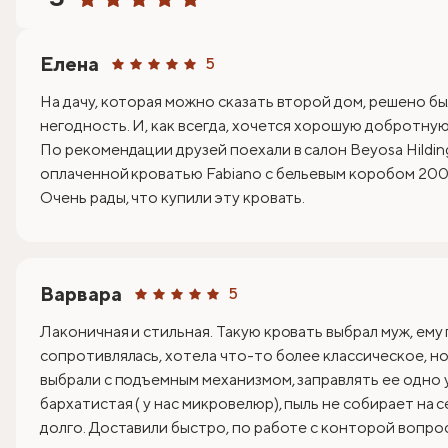
Елена
5
На дачу, которая можно сказать второй дом, решено бы
негодность. И, как всегда, хочется хорошую добротную 
По рекомендации друзей поехали в салон Beyosa Hildin
оплаченной кроватью Fabiano с бельевым коробом 200х
Очень рады, что купили эту кровать.
Варвара
5
Лаконичная и стильная. Такую кровать выбрал муж, ему
сопротивлялась, хотела что-то более классическое, но 
выбрали с подъемным механизмом, заправлять ее одно 
бархатистая ( у нас микровелюр), пыль не собирает на 
долго. Доставили быстро, по работе с конторой вопрос