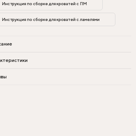
Инструкция по сборке для кроватей с ПМ            
Инструкция по сборке для кроватей с ламелями            
сание
ктеристики
ывы