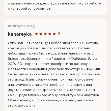
радовать меня еще долго. Доставили быстро, по работе
с конторой вопросов нет.
полгода назад
kanareyka
5
Оптимальная кровать для небольшой спальни. Хотела
красивую кровать с высокой спинкой, но спальня
небольшая, нужна была модель минималистичная. В
Бьёсе подобрала отличный вариант - Фабиано. Взяла
200/160, матрас мне там подобрали по размеру и
жесткости. Понравился довольно просторный ящик для
белья, для моей спальни любая экономия пространства -
это выход. Ткань обивки очень приятная, основание
анатомическое, никаких проблем, типа скрипа или
неустойчивости нет, кровать стоит уже третий месяц.
Очень рада такому красивому элементу моей квартиры.
Обязательно дополню спальную комнату декором из
этого же салона.