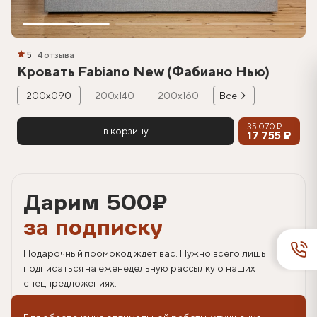
5
4 отзыва
Кровать Fabiano New (Фабиано Нью)
200х090
200х140
200х160
Все
35 070 ₽
в корзину
17 755 ₽
Дарим 500
₽
за подписку
Подарочный промокод ждёт вас. Нужно всего лишь
подписаться на еженедельную рассылку о наших
спецпредложениях.