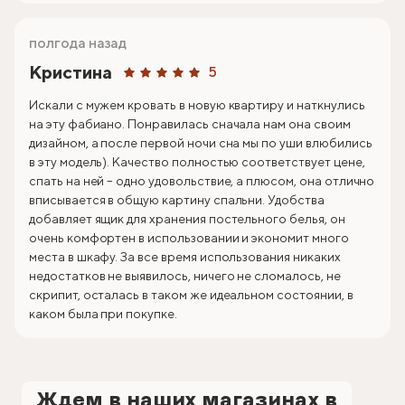
полгода назад
Кристина
5
Искали с мужем кровать в новую квартиру и наткнулись
на эту фабиано. Понравилась сначала нам она своим
дизайном, а после первой ночи сна мы по уши влюбились
в эту модель). Качество полностью соответствует цене,
спать на ней – одно удовольствие, а плюсом, она отлично
вписывается в общую картину спальни. Удобства
добавляет ящик для хранения постельного белья, он
очень комфортен в использовании и экономит много
места в шкафу. За все время использования никаких
недостатков не выявилось, ничего не сломалось, не
скрипит, осталась в таком же идеальном состоянии, в
каком была при покупке.
Ждем в наших магазинах в