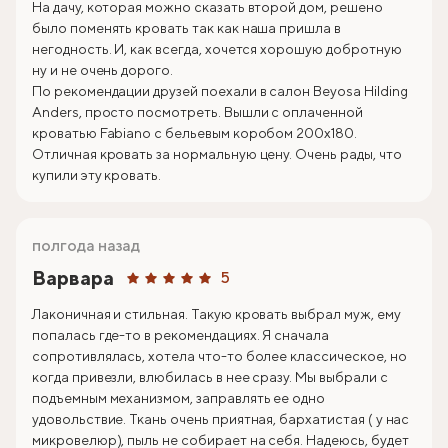
На дачу, которая можно сказать второй дом, решено
было поменять кровать так как наша пришла в
негодность. И, как всегда, хочется хорошую добротную
ну и не очень дорого.
По рекомендации друзей поехали в салон Beyosa Hilding
Anders, просто посмотреть. Вышли с оплаченной
кроватью Fabiano с бельевым коробом 200х180.
Отличная кровать за нормальную цену. Очень рады, что
купили эту кровать.
полгода назад
Варвара
5
Лаконичная и стильная. Такую кровать выбрал муж, ему
попалась где-то в рекомендациях. Я сначала
сопротивлялась, хотела что-то более классическое, но
когда привезли, влюбилась в нее сразу. Мы выбрали с
подъемным механизмом, заправлять ее одно
удовольствие. Ткань очень приятная, бархатистая ( у нас
микровелюр), пыль не собирает на себя. Надеюсь, будет