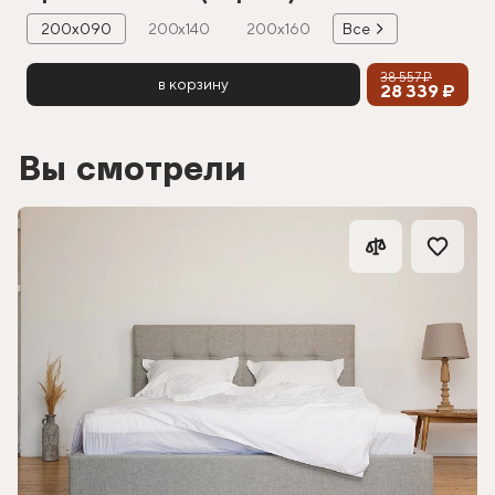
200х090
200х140
200х160
Все
38 557 ₽
в корзину
28 339 ₽
Вы смотрели