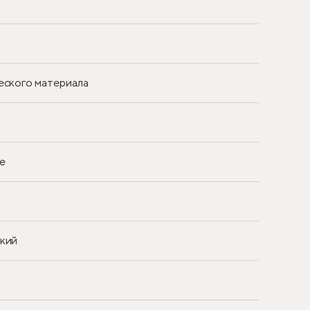
еского материала
е
ский