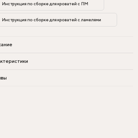
Инструкция по сборке для кроватей с ПМ            
Инструкция по сборке для кроватей с ламелями            
сание
ктеристики
ывы