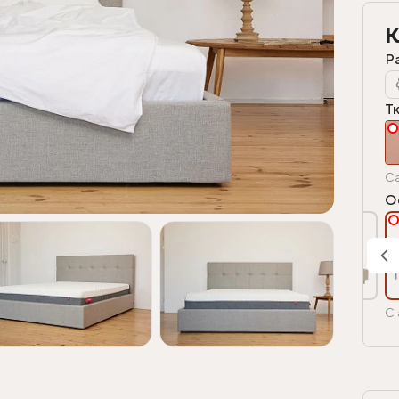
К
Р
Т
Ca
О
С 