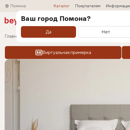
Помона
Каталог
Покупателям
Информаци
Ваш город Помона?
Акции
Матрасы
Кровати
Трансформ
Да
Нет
Главная
Каталог
Кровати
Кровати в стиле л
Виртуальная примерка