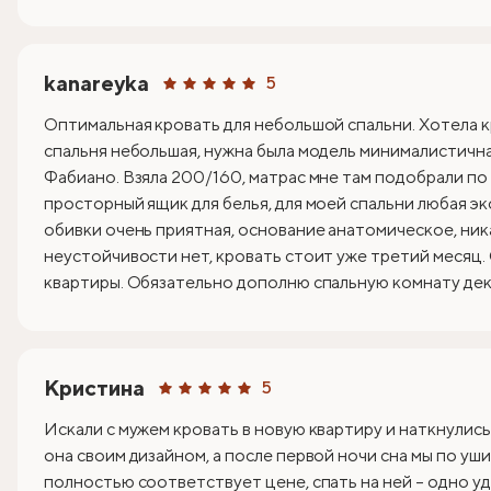
kanareyka
5
Оптимальная кровать для небольшой спальни. Хотела к
спальня небольшая, нужна была модель минималистична
Фабиано. Взяла 200/160, матрас мне там подобрали по
просторный ящик для белья, для моей спальни любая эк
обивки очень приятная, основание анатомическое, ник
неустойчивости нет, кровать стоит уже третий месяц.
квартиры. Обязательно дополню спальную комнату деко
Кристина
5
Искали с мужем кровать в новую квартиру и наткнулись
она своим дизайном, а после первой ночи сна мы по уши
полностью соответствует цене, спать на ней – одно уд