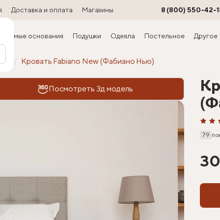
я
Доставка и оплата
Магазины
8 (800) 550-42-1
ируемые основания
Подушки
Одеяла
Постельное
Другое
офт
Кровать Fabiano New (Фабиано Нью)
Кр
Посмотреть 3д модель
(Ф
79
по
30