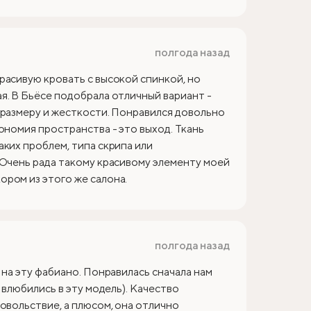
полгода назад
расивую кровать с высокой спинкой, но
я. В Бьёсе подобрала отличный вариант -
 размеру и жесткости. Понравился довольно
ономия пространства - это выход. Ткань
аких проблем, типа скрипа или
 Очень рада такому красивому элементу моей
ром из этого же салона.
полгода назад
 на эту фабиано. Понравилась сначала нам
 влюбились в эту модель). Качество
овольствие, а плюсом, она отлично