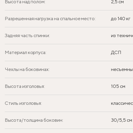
Высота над полом:
2,5 см
Разрешенная нагрузка на спальное место:
до 140 кг
Задняя часть спинки:
из технич
Материал корпуса:
ДСП
Чехлы на боковинах:
несъемны
Высота изголовья:
105 см
Стиль изголовья:
классиче
Высота/толщина боковин:
30/5,5 см