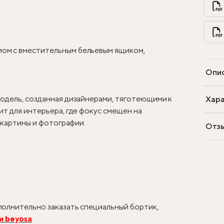
ом с вместительным бельевым ящиком,
Опи
одель, созданная дизайнерами, тяготеющими к
Хара
т для интерьера, где фокус смещен на
, картины и фотографии.
Отз
олнительно заказать специальный бортик,
и beyosa