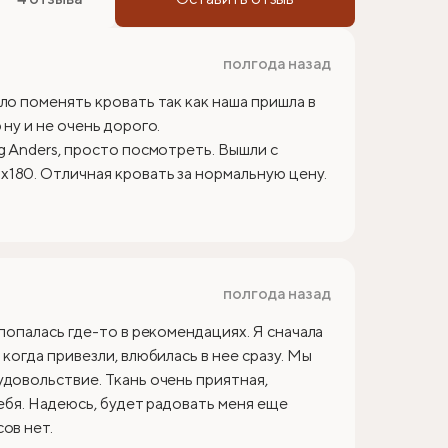
полгода назад
ло поменять кровать так как наша пришла в
ну и не очень дорого.
g Anders, просто посмотреть. Вышли с
180. Отличная кровать за нормальную цену.
полгода назад
 попалась где-то в рекомендациях. Я сначала
когда привезли, влюбилась в нее сразу. Мы
удовольствие. Ткань очень приятная,
себя. Надеюсь, будет радовать меня еще
ов нет.