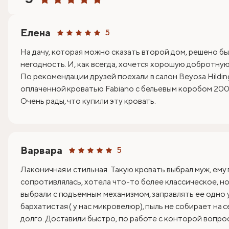
Елена
5
На дачу, которая можно сказать второй дом, решено бы
негодность. И, как всегда, хочется хорошую добротную 
По рекомендации друзей поехали в салон Beyosa Hildin
оплаченной кроватью Fabiano с бельевым коробом 200х
Очень рады, что купили эту кровать.
Варвара
5
Лаконичная и стильная. Такую кровать выбрал муж, ему
сопротивлялась, хотела что-то более классическое, но 
выбрали с подъемным механизмом, заправлять ее одно 
бархатистая ( у нас микровелюр), пыль не собирает на 
долго. Доставили быстро, по работе с конторой вопрос