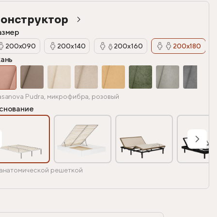
онструктор
азмер
200х090
200х140
200х160
200х180
кань
sanova Pudra, микрофибра, розовый
снование
анатомической решеткой