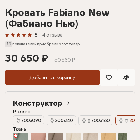
Кровать Fabiano New
(Фабиано Нью)
5
4 отзыва
79
покупателей приобрели этот товар
30 650 ₽
60 580 ₽
Добавить в корзину
Конструктор
Размер
200х090
200х140
200х160
200х
Ткань