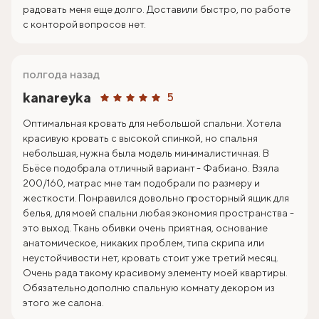
радовать меня еще долго. Доставили быстро, по работе
с конторой вопросов нет.
полгода назад
kanareyka
5
Оптимальная кровать для небольшой спальни. Хотела
красивую кровать с высокой спинкой, но спальня
небольшая, нужна была модель минималистичная. В
Бьёсе подобрала отличный вариант - Фабиано. Взяла
200/160, матрас мне там подобрали по размеру и
жесткости. Понравился довольно просторный ящик для
белья, для моей спальни любая экономия пространства -
это выход. Ткань обивки очень приятная, основание
анатомическое, никаких проблем, типа скрипа или
неустойчивости нет, кровать стоит уже третий месяц.
Очень рада такому красивому элементу моей квартиры.
Обязательно дополню спальную комнату декором из
этого же салона.