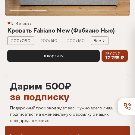
5
4 отзыва
Кровать Fabiano New (Фабиано Нью)
200х090
200х140
200х160
Все
35 070 ₽
в корзину
17 755 ₽
Дарим 500
₽
за подписку
Подарочный промокод ждёт вас. Нужно всего лишь
подписаться на еженедельную рассылку о наших
спецпредложениях.