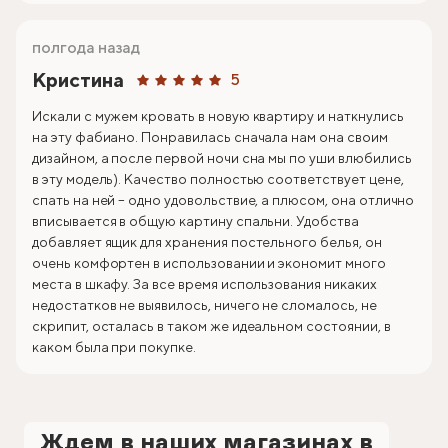
полгода назад
Кристина
5
Искали с мужем кровать в новую квартиру и наткнулись
на эту фабиано. Понравилась сначала нам она своим
дизайном, а после первой ночи сна мы по уши влюбились
в эту модель). Качество полностью соответствует цене,
спать на ней – одно удовольствие, а плюсом, она отлично
вписывается в общую картину спальни. Удобства
добавляет ящик для хранения постельного белья, он
очень комфортен в использовании и экономит много
места в шкафу. За все время использования никаких
недостатков не выявилось, ничего не сломалось, не
скрипит, осталась в таком же идеальном состоянии, в
каком была при покупке.
Ждем в наших магазинах в