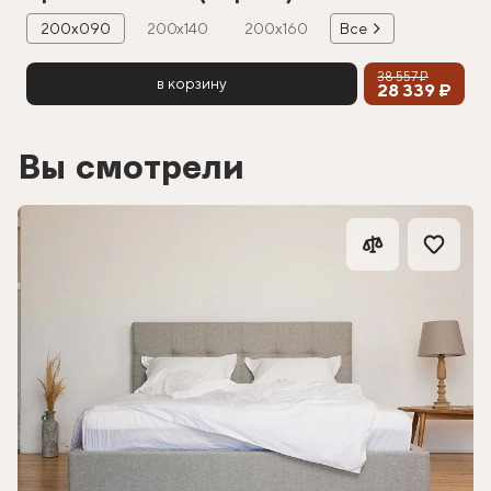
200х090
200х140
200х160
Все
38 557 ₽
в корзину
28 339 ₽
Вы смотрели