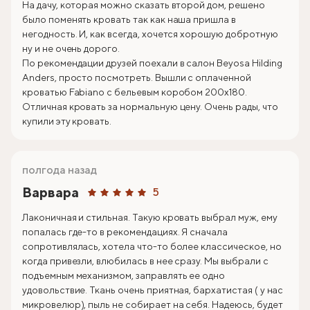
На дачу, которая можно сказать второй дом, решено
было поменять кровать так как наша пришла в
негодность. И, как всегда, хочется хорошую добротную
ну и не очень дорого.
По рекомендации друзей поехали в салон Beyosa Hilding
Anders, просто посмотреть. Вышли с оплаченной
кроватью Fabiano с бельевым коробом 200х180.
Отличная кровать за нормальную цену. Очень рады, что
купили эту кровать.
полгода назад
Варвара
5
Лаконичная и стильная. Такую кровать выбрал муж, ему
попалась где-то в рекомендациях. Я сначала
сопротивлялась, хотела что-то более классическое, но
когда привезли, влюбилась в нее сразу. Мы выбрали с
подъемным механизмом, заправлять ее одно
удовольствие. Ткань очень приятная, бархатистая ( у нас
микровелюр), пыль не собирает на себя. Надеюсь, будет