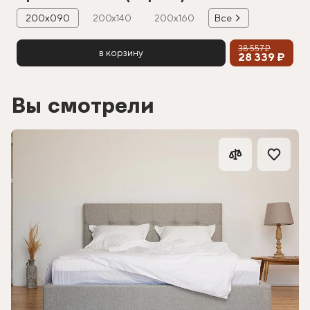
200х090
200х140
200х160
Все
38 557 ₽
в корзину
28 339 ₽
Вы смотрели