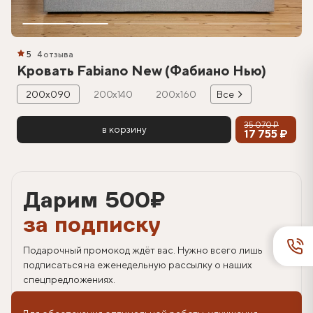
5
4 отзыва
Кровать Fabiano New (Фабиано Нью)
200х090
200х140
200х160
Все
35 070 ₽
в корзину
17 755 ₽
Дарим 500
₽
за подписку
Подарочный промокод ждёт вас. Нужно всего лишь
подписаться на еженедельную рассылку о наших
спецпредложениях.