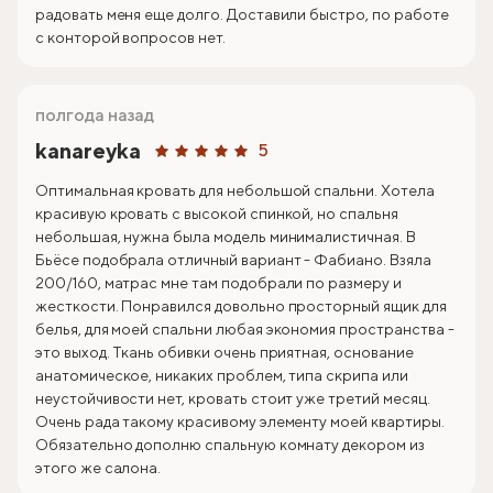
радовать меня еще долго. Доставили быстро, по работе
с конторой вопросов нет.
полгода назад
kanareyka
5
Оптимальная кровать для небольшой спальни. Хотела
красивую кровать с высокой спинкой, но спальня
небольшая, нужна была модель минималистичная. В
Бьёсе подобрала отличный вариант - Фабиано. Взяла
200/160, матрас мне там подобрали по размеру и
жесткости. Понравился довольно просторный ящик для
белья, для моей спальни любая экономия пространства -
это выход. Ткань обивки очень приятная, основание
анатомическое, никаких проблем, типа скрипа или
неустойчивости нет, кровать стоит уже третий месяц.
Очень рада такому красивому элементу моей квартиры.
Обязательно дополню спальную комнату декором из
этого же салона.