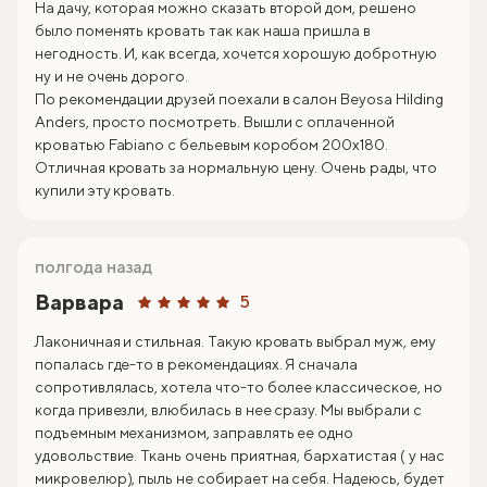
На дачу, которая можно сказать второй дом, решено
было поменять кровать так как наша пришла в
негодность. И, как всегда, хочется хорошую добротную
ну и не очень дорого.
По рекомендации друзей поехали в салон Beyosa Hilding
Anders, просто посмотреть. Вышли с оплаченной
кроватью Fabiano с бельевым коробом 200х180.
Отличная кровать за нормальную цену. Очень рады, что
купили эту кровать.
полгода назад
Варвара
5
Лаконичная и стильная. Такую кровать выбрал муж, ему
попалась где-то в рекомендациях. Я сначала
сопротивлялась, хотела что-то более классическое, но
когда привезли, влюбилась в нее сразу. Мы выбрали с
подъемным механизмом, заправлять ее одно
удовольствие. Ткань очень приятная, бархатистая ( у нас
микровелюр), пыль не собирает на себя. Надеюсь, будет