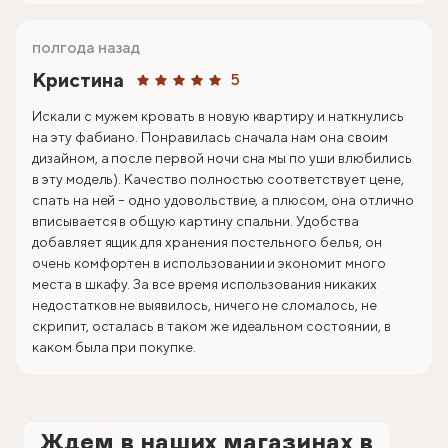
полгода назад
Кристина
5
Искали с мужем кровать в новую квартиру и наткнулись
на эту фабиано. Понравилась сначала нам она своим
дизайном, а после первой ночи сна мы по уши влюбились
в эту модель). Качество полностью соответствует цене,
спать на ней – одно удовольствие, а плюсом, она отлично
вписывается в общую картину спальни. Удобства
добавляет ящик для хранения постельного белья, он
очень комфортен в использовании и экономит много
места в шкафу. За все время использования никаких
недостатков не выявилось, ничего не сломалось, не
скрипит, осталась в таком же идеальном состоянии, в
каком была при покупке.
Ждем в наших магазинах в