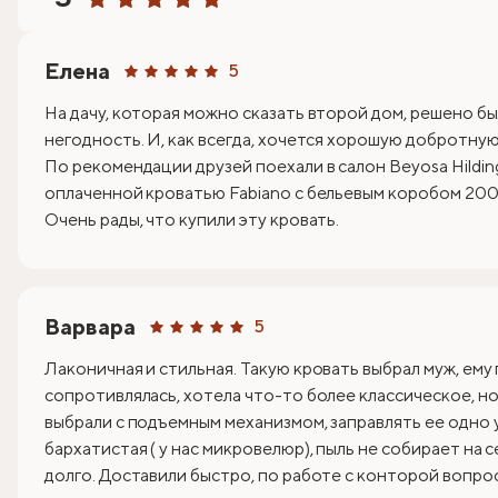
Елена
5
На дачу, которая можно сказать второй дом, решено бы
негодность. И, как всегда, хочется хорошую добротную 
По рекомендации друзей поехали в салон Beyosa Hildin
оплаченной кроватью Fabiano с бельевым коробом 200х
Очень рады, что купили эту кровать.
Варвара
5
Лаконичная и стильная. Такую кровать выбрал муж, ему
сопротивлялась, хотела что-то более классическое, но 
выбрали с подъемным механизмом, заправлять ее одно 
бархатистая ( у нас микровелюр), пыль не собирает на 
долго. Доставили быстро, по работе с конторой вопрос