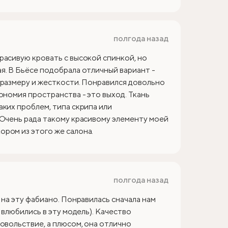
полгода назад
расивую кровать с высокой спинкой, но
я. В Бьёсе подобрала отличный вариант -
 размеру и жесткости. Понравился довольно
ономия пространства - это выход. Ткань
аких проблем, типа скрипа или
 Очень рада такому красивому элементу моей
ром из этого же салона.
полгода назад
 на эту фабиано. Понравилась сначала нам
 влюбились в эту модель). Качество
овольствие, а плюсом, она отлично