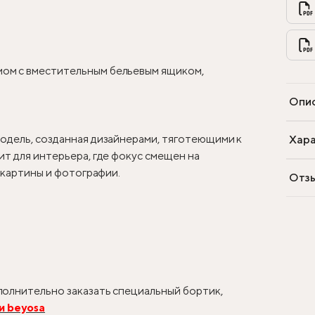
ом с вместительным бельевым ящиком,
Опи
одель, созданная дизайнерами, тяготеющими к
Хара
т для интерьера, где фокус смещен на
, картины и фотографии.
Отз
олнительно заказать специальный бортик,
и beyosa