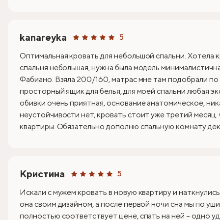
kanareyka
5
Оптимальная кровать для небольшой спальни. Хотела к
спальня небольшая, нужна была модель минималистична
Фабиано. Взяла 200/160, матрас мне там подобрали по
просторный ящик для белья, для моей спальни любая эк
обивки очень приятная, основание анатомическое, ник
неустойчивости нет, кровать стоит уже третий месяц.
квартиры. Обязательно дополню спальную комнату деко
Кристина
5
Искали с мужем кровать в новую квартиру и наткнулись
она своим дизайном, а после первой ночи сна мы по уши
полностью соответствует цене, спать на ней – одно уд