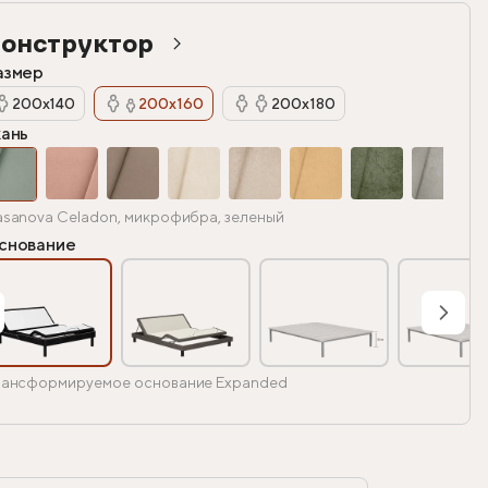
онструктор
азмер
200х140
200х160
200х180
кань
sanova Celadon, микрофибра, зеленый
снование
ансформируемое основание Expanded