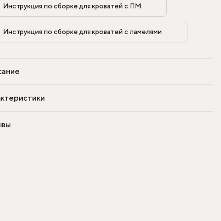
Инструкция по сборке для кроватей с ПМ            
Инструкция по сборке для кроватей с ламелями            
сание
ктеристики
ывы