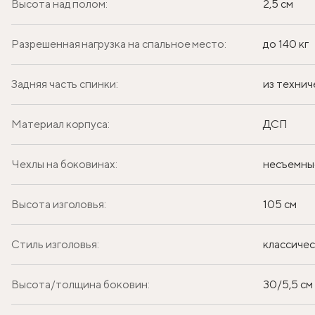
Высота над полом:
2,5 см
Разрешенная нагрузка на спальное место:
до 140 кг
Задняя часть спинки:
из технич
Материал корпуса:
ДСП
Чехлы на боковинах:
несъемны
Высота изголовья:
105 см
Стиль изголовья:
классиче
Высота/толщина боковин:
30/5,5 см