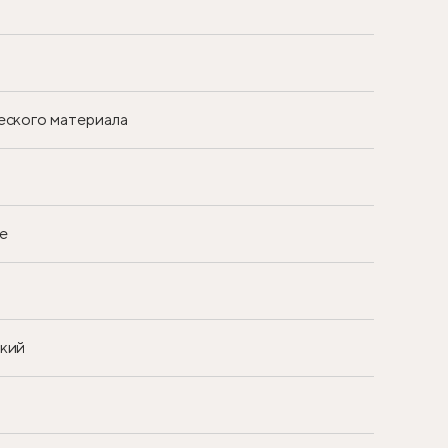
еского материала
е
ский