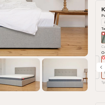
К
Р
Т
Ca
О
Тр