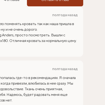
полгода назад
ло поменять кровать так как наша пришла в
ну и не очень дорого.
g Anders, просто посмотреть. Вышли с
180. Отличная кровать за нормальную цену.
полгода назад
 попалась где-то в рекомендациях. Я сначала
когда привезли, влюбилась в нее сразу. Мы
удовольствие. Ткань очень приятная,
себя. Надеюсь, будет радовать меня еще
ов нет.