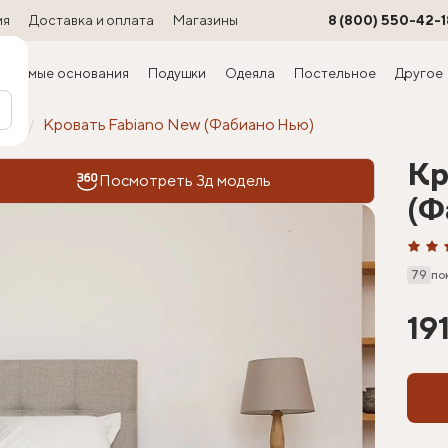
ия
Доставка и оплата
Магазины
8 (800) 550-42-1
ируемые основания
Подушки
Одеяла
Постельное
Другое
офт
Кровать Fabiano New (Фабиано Нью)
Кр
Посмотреть 3д модель
(Ф
79
по
19