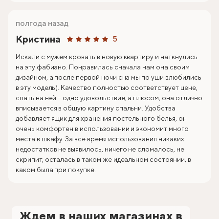
полгода назад
Кристина
5
Искали с мужем кровать в новую квартиру и наткнулись
на эту фабиано. Понравилась сначала нам она своим
дизайном, а после первой ночи сна мы по уши влюбились
в эту модель). Качество полностью соответствует цене,
спать на ней – одно удовольствие, а плюсом, она отлично
вписывается в общую картину спальни. Удобства
добавляет ящик для хранения постельного белья, он
очень комфортен в использовании и экономит много
места в шкафу. За все время использования никаких
недостатков не выявилось, ничего не сломалось, не
скрипит, осталась в таком же идеальном состоянии, в
каком была при покупке.
Ждем в наших магазинах в