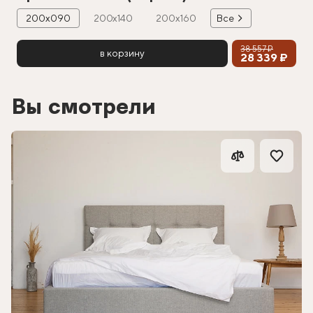
200х090
200х140
200х160
Все
38 557 ₽
в корзину
28 339 ₽
Вы смотрели