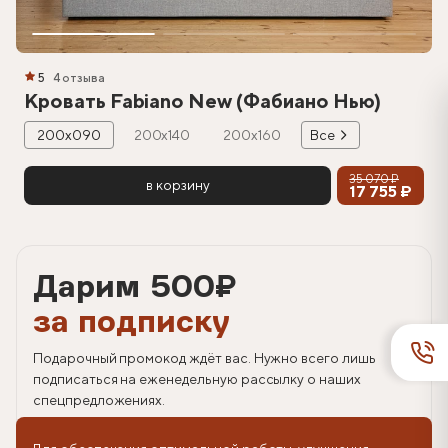
5
4 отзыва
Кровать Fabiano New (Фабиано Нью)
200х090
200х140
200х160
Все
35 070 ₽
в корзину
17 755 ₽
Дарим 500
₽
за подписку
Подарочный промокод ждёт вас. Нужно всего лишь
подписаться на еженедельную рассылку о наших
спецпредложениях.