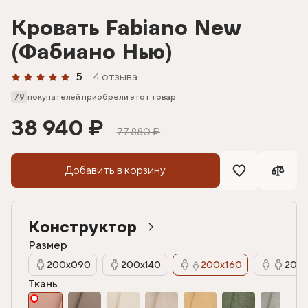
Кровать Fabiano New
(Фабиано Нью)
5
4 отзыва
79
покупателей приобрели этот товар
38 940 ₽
77 880 ₽
Добавить в корзину
Конструктор
Размер
200х090
200х140
200х160
200х
Ткань