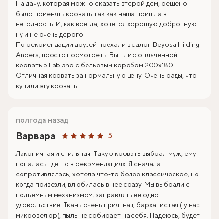
На дачу, которая можно сказать второй дом, решено
было поменять кровать так как наша пришла в
негодность. И, как всегда, хочется хорошую добротную
ну и не очень дорого.
По рекомендации друзей поехали в салон Beyosa Hilding
Anders, просто посмотреть. Вышли с оплаченной
кроватью Fabiano с бельевым коробом 200х180.
Отличная кровать за нормальную цену. Очень рады, что
купили эту кровать.
полгода назад
Варвара
5
Лаконичная и стильная. Такую кровать выбрал муж, ему
попалась где-то в рекомендациях. Я сначала
сопротивлялась, хотела что-то более классическое, но
когда привезли, влюбилась в нее сразу. Мы выбрали с
подъемным механизмом, заправлять ее одно
удовольствие. Ткань очень приятная, бархатистая ( у нас
микровелюр), пыль не собирает на себя. Надеюсь, будет