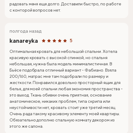
радовать меня еще долго. Доставили быстро, по работе
с конторой вопросов нет.
полгода назад
kanareyka
5
Оптимальная кровать для небольшой спальни. Хотела
красивую кровать с высокой спинкой, но спальня
небольшая, нужна была модель минималистичная. В
Бьёсе подобрала отличный вариант - Фабиано. Взяла
200/160, матрас мне там подобрали по размеру и
жесткости. Понравился довольно просторный ящик для
белья, для моей спальни любая экономия пространства -
это выход. Ткань обивки очень приятная, основание
анатомическое, никаких проблем, типа скрипа или
неустойчивости нет, кровать стоит уже третий месяц.
Очень рада такому красивому элементу моей квартиры.
Обязательно дополню спальную комнату декором из
этого же салона.