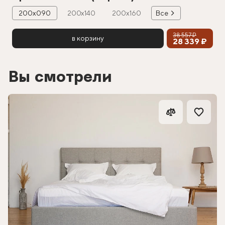
200х090
200х140
200х160
Все
38 557 ₽
в корзину
28 339 ₽
Вы смотрели