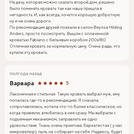
На дачу, которая можно сказать второй дом, решено
было поменять кровать так как наша пришла в
негодность. И, как всегда, хочется хорошую добротную
ну и не очень дорого.
По рекомендации друзей поехали в салон Beyosa Hilding
Anders, просто посмотреть. Вышли с оплаченной
кроватью Fabiano с бельевым коробом 200х180.
Отличная кровать за нормальную цену. Очень рады, что
купили эту кровать.
полгода назад
Варвара
5
Лаконичная и стильная. Такую кровать выбрал муж, ему
попалась где-то в рекомендациях. Я сначала
сопротивлялась, хотела что-то более классическое, но
когда привезли, влюбилась в нее сразу. Мы выбрали с
подъемным механизмом, заправлять ее одно
удовольствие. Ткань очень приятная, бархатистая ( у нас
микровелюр), пыль не собирает на себя. Надеюсь, будет