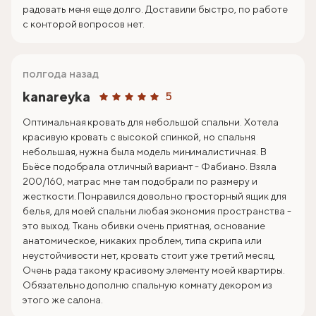
радовать меня еще долго. Доставили быстро, по работе
с конторой вопросов нет.
полгода назад
kanareyka
5
Оптимальная кровать для небольшой спальни. Хотела
красивую кровать с высокой спинкой, но спальня
небольшая, нужна была модель минималистичная. В
Бьёсе подобрала отличный вариант - Фабиано. Взяла
200/160, матрас мне там подобрали по размеру и
жесткости. Понравился довольно просторный ящик для
белья, для моей спальни любая экономия пространства -
это выход. Ткань обивки очень приятная, основание
анатомическое, никаких проблем, типа скрипа или
неустойчивости нет, кровать стоит уже третий месяц.
Очень рада такому красивому элементу моей квартиры.
Обязательно дополню спальную комнату декором из
этого же салона.