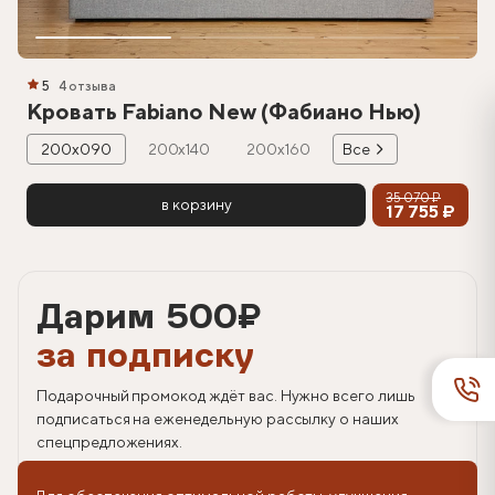
5
4 отзыва
Кровать Fabiano New (Фабиано Нью)
200х090
200х140
200х160
Все
35 070 ₽
в корзину
17 755 ₽
Дарим 500
₽
за подписку
Подарочный промокод ждёт вас. Нужно всего лишь
подписаться на еженедельную рассылку о наших
спецпредложениях.