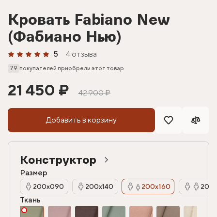
Кровать Fabiano New
(Фабиано Нью)
5
4 отзыва
79
покупателей приобрели этот товар
21 450 ₽
42 900 ₽
Добавить в корзину
Конструктор
Размер
200х090
200х140
200х160
200х
Ткань