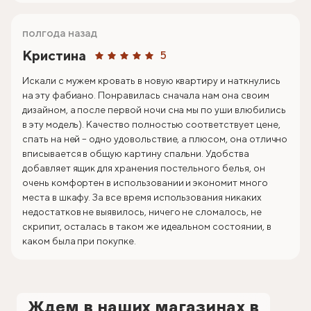
полгода назад
Кристина
5
Искали с мужем кровать в новую квартиру и наткнулись
на эту фабиано. Понравилась сначала нам она своим
дизайном, а после первой ночи сна мы по уши влюбились
в эту модель). Качество полностью соответствует цене,
спать на ней – одно удовольствие, а плюсом, она отлично
вписывается в общую картину спальни. Удобства
добавляет ящик для хранения постельного белья, он
очень комфортен в использовании и экономит много
места в шкафу. За все время использования никаких
недостатков не выявилось, ничего не сломалось, не
скрипит, осталась в таком же идеальном состоянии, в
каком была при покупке.
Ждем в наших магазинах в