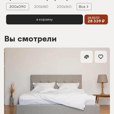
200х090
200х140
200х160
Все
38 557 ₽
в корзину
28 339 ₽
Вы смотрели