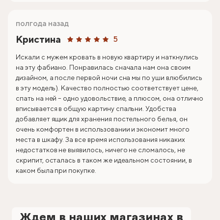
полгода назад
Кристина
5
Искали с мужем кровать в новую квартиру и наткнулись
на эту фабиано. Понравилась сначала нам она своим
дизайном, а после первой ночи сна мы по уши влюбились
в эту модель). Качество полностью соответствует цене,
спать на ней – одно удовольствие, а плюсом, она отлично
вписывается в общую картину спальни. Удобства
добавляет ящик для хранения постельного белья, он
очень комфортен в использовании и экономит много
места в шкафу. За все время использования никаких
недостатков не выявилось, ничего не сломалось, не
скрипит, осталась в таком же идеальном состоянии, в
каком была при покупке.
Ждем в наших магазинах в