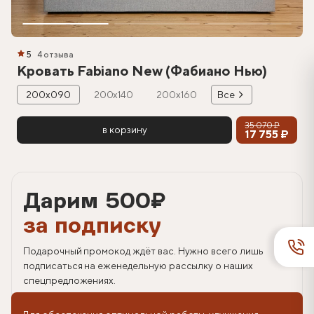
5
4 отзыва
Кровать Fabiano New (Фабиано Нью)
200х090
200х140
200х160
Все
35 070 ₽
в корзину
17 755 ₽
Дарим 500
₽
за подписку
Подарочный промокод ждёт вас. Нужно всего лишь
подписаться на еженедельную рассылку о наших
спецпредложениях.