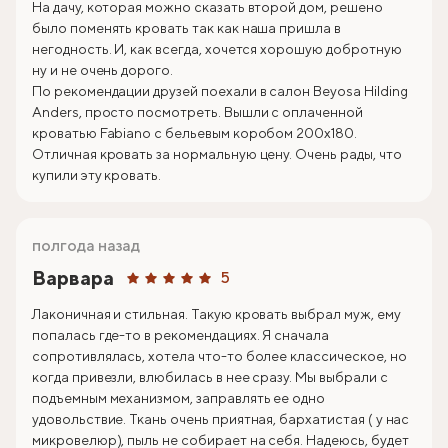
На дачу, которая можно сказать второй дом, решено
было поменять кровать так как наша пришла в
негодность. И, как всегда, хочется хорошую добротную
ну и не очень дорого.
По рекомендации друзей поехали в салон Beyosa Hilding
Anders, просто посмотреть. Вышли с оплаченной
кроватью Fabiano с бельевым коробом 200х180.
Отличная кровать за нормальную цену. Очень рады, что
купили эту кровать.
полгода назад
Варвара
5
Лаконичная и стильная. Такую кровать выбрал муж, ему
попалась где-то в рекомендациях. Я сначала
сопротивлялась, хотела что-то более классическое, но
когда привезли, влюбилась в нее сразу. Мы выбрали с
подъемным механизмом, заправлять ее одно
удовольствие. Ткань очень приятная, бархатистая ( у нас
микровелюр), пыль не собирает на себя. Надеюсь, будет