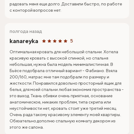
радовать меня еще долго. Доставили быстро, по работе
с конторой вопросов нет.
полгода назад
kanareyka
5
Оптимальная кровать для небольшой спальни. Хотела
красивую кровать с высокой спинкой, но спальня
небольшая, нужна была модель минималистичная. В
Бьёсе подобрала отличный вариант - Фабиано. Взяла
200/160, матрас мне там подобрали по размеру и
жесткости. Понравился довольно просторный ящик для
белья, для моей спальни любая экономия пространства -
это выход. Ткань обивки очень приятная, основание
анатомическое, никаких проблем, типа скрипа или
неустойчивости нет, кровать стоит уже третий месяц.
Очень рада такому красивому элементу моей квартиры.
Обязательно дополню спальную комнату декором из
этого же салона.