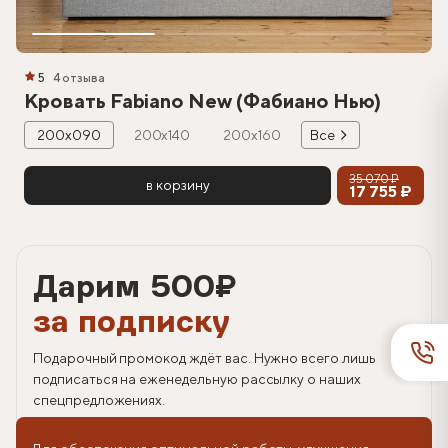
5
4 отзыва
Кровать Fabiano New (Фабиано Нью)
200х090
200х140
200х160
Все
35 070 ₽
в корзину
17 755 ₽
Дарим 500
₽
за подписку
Подарочный промокод ждёт вас. Нужно всего лишь
подписаться на еженедельную рассылку о наших
спецпредложениях.