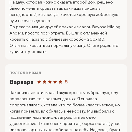
На дачу, которая можно сказать второй дом, решено
было поменять кровать так как наша пришла в
негодность. И, как всегда, хочется хорошую добротную
ну и не очень дорого.
По рекомендации друзей поехали в салон Beyosa Hilding
Anders, просто посмотреть. Вышли с оплаченной
кроватью Fabiano с бельевым коробом 200х180.
Отличная кровать за нормальную цену. Очень рады, что
купили эту кровать.
полгода назад
Варвара
5
Лаконичная и стильная. Такую кровать выбрал муж, ему
попалась где-то в рекомендациях. Я сначала
сопротивлялась, хотела что-то более классическое, но
когда привезли, влюбилась в нее сразу. Мы выбрали с
подъемным механизмом, заправлять ее одно
удовольствие. Ткань очень приятная, бархатистая ( у нас
микровелюр), пыль не собирает на себя. Надеюсь, будет