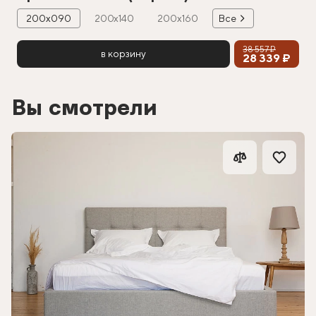
200х090
200х140
200х160
Все
38 557 ₽
в корзину
28 339 ₽
Вы смотрели