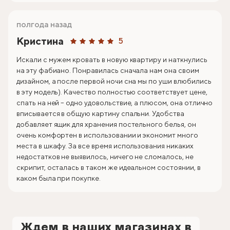
полгода назад
Кристина
5
Искали с мужем кровать в новую квартиру и наткнулись
на эту фабиано. Понравилась сначала нам она своим
дизайном, а после первой ночи сна мы по уши влюбились
в эту модель). Качество полностью соответствует цене,
спать на ней – одно удовольствие, а плюсом, она отлично
вписывается в общую картину спальни. Удобства
добавляет ящик для хранения постельного белья, он
очень комфортен в использовании и экономит много
места в шкафу. За все время использования никаких
недостатков не выявилось, ничего не сломалось, не
скрипит, осталась в таком же идеальном состоянии, в
каком была при покупке.
Ждем в наших магазинах в