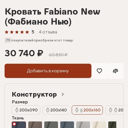
Кровать Fabiano New
(Фабиано Нью)
5
4 отзыва
79
покупателей приобрели этот товар
30 740 ₽
60 830 ₽
Добавить в корзину
Конструктор
Размер
200х090
200х140
200х160
200х
Ткань