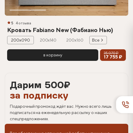
5
4 отзыва
Кровать Fabiano New (Фабиано Нью)
200х090
200х140
200х160
Все
35 070 ₽
в корзину
17 755 ₽
Дарим 500
₽
за подписку
Подарочный промокод ждёт вас. Нужно всего лишь
подписаться на еженедельную рассылку о наших
спецпредложениях.