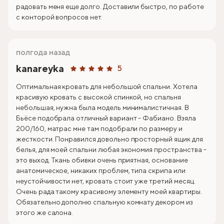
радовать меня еще долго. Доставили быстро, по работе
с конторой вопросов нет.
полгода назад
kanareyka
5
Оптимальная кровать для небольшой спальни. Хотела
красивую кровать с высокой спинкой, но спальня
небольшая, нужна была модель минималистичная. В
Бьёсе подобрала отличный вариант - Фабиано. Взяла
200/160, матрас мне там подобрали по размеру и
жесткости. Понравился довольно просторный ящик для
белья, для моей спальни любая экономия пространства -
это выход. Ткань обивки очень приятная, основание
анатомическое, никаких проблем, типа скрипа или
неустойчивости нет, кровать стоит уже третий месяц.
Очень рада такому красивому элементу моей квартиры.
Обязательно дополню спальную комнату декором из
этого же салона.