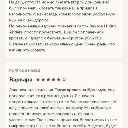
На дачу, которая можно сказать второй дом, решено
было поменять кровать так как наша пришла в
негодность. И, как всегда, хочется хорошую добротную
ну и не очень дорого.
По рекомендации друзей поехали в салон Beyosa Hilding
Anders, просто посмотреть. Вышли с оплаченной
кроватью Fabiano с бельевым коробом 200х180.
Отличная кровать за нормальную цену. Очень рады, что
купили эту кровать.
полгода назад
Варвара
5
Лаконичная и стильная. Такую кровать выбрал муж, ему
попалась где-то в рекомендациях. Я сначала
сопротивлялась, хотела что-то более классическое, но
когда привезли, влюбилась в нее сразу. Мы выбрали с
подъемным механизмом, заправлять ее одно
удовольствие. Ткань очень приятная, бархатистая ( у нас
микровелюр), пыль не собирает на себя. Надеюсь, будет