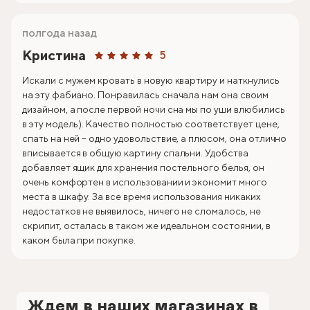
полгода назад
Кристина
5
Искали с мужем кровать в новую квартиру и наткнулись
на эту фабиано. Понравилась сначала нам она своим
дизайном, а после первой ночи сна мы по уши влюбились
в эту модель). Качество полностью соответствует цене,
спать на ней – одно удовольствие, а плюсом, она отлично
вписывается в общую картину спальни. Удобства
добавляет ящик для хранения постельного белья, он
очень комфортен в использовании и экономит много
места в шкафу. За все время использования никаких
недостатков не выявилось, ничего не сломалось, не
скрипит, осталась в таком же идеальном состоянии, в
каком была при покупке.
Ждем в наших магазинах в