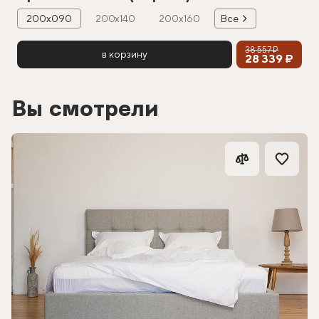
200х090
200х140
200х160
Все
38 557 ₽
в корзину
28 339 ₽
Вы смотрели