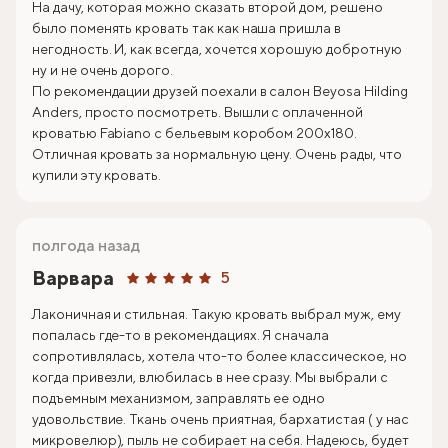
На дачу, которая можно сказать второй дом, решено
было поменять кровать так как наша пришла в
негодность. И, как всегда, хочется хорошую добротную
ну и не очень дорого.
По рекомендации друзей поехали в салон Beyosa Hilding
Anders, просто посмотреть. Вышли с оплаченной
кроватью Fabiano с бельевым коробом 200х180.
Отличная кровать за нормальную цену. Очень рады, что
купили эту кровать.
полгода назад
Варвара
5
Лаконичная и стильная. Такую кровать выбрал муж, ему
попалась где-то в рекомендациях. Я сначала
сопротивлялась, хотела что-то более классическое, но
когда привезли, влюбилась в нее сразу. Мы выбрали с
подъемным механизмом, заправлять ее одно
удовольствие. Ткань очень приятная, бархатистая ( у нас
микровелюр), пыль не собирает на себя. Надеюсь, будет