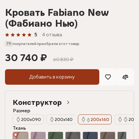
Кровать Fabiano New
(Фабиано Нью)
5
4 отзыва
79
покупателей приобрели этот товар
30 740 ₽
60 830 ₽
Добавить в корзину
Конструктор
Размер
200х090
200х140
200х160
200х
Ткань