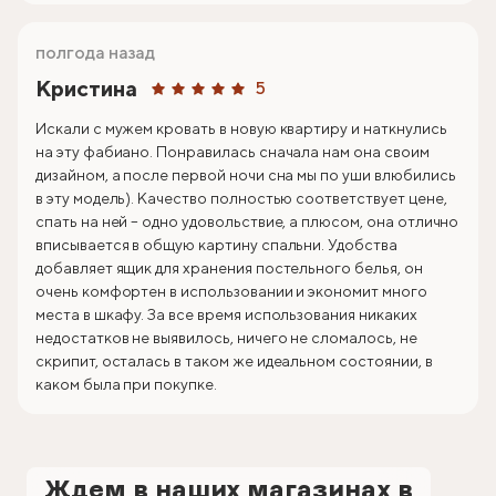
полгода назад
Кристина
5
Искали с мужем кровать в новую квартиру и наткнулись
на эту фабиано. Понравилась сначала нам она своим
дизайном, а после первой ночи сна мы по уши влюбились
в эту модель). Качество полностью соответствует цене,
спать на ней – одно удовольствие, а плюсом, она отлично
вписывается в общую картину спальни. Удобства
добавляет ящик для хранения постельного белья, он
очень комфортен в использовании и экономит много
места в шкафу. За все время использования никаких
недостатков не выявилось, ничего не сломалось, не
скрипит, осталась в таком же идеальном состоянии, в
каком была при покупке.
Ждем в наших магазинах в