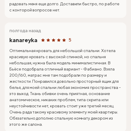
радовать меня еще долго. Доставили быстро, по работе
с конторой вопросов нет.
полгода назад
kanareyka
5
Оптимальная кровать для небольшой спальни. Хотела
красивую кровать с высокой спинкой, но спальня
небольшая, нужна была модель минималистичная. В
Бьёсе подобрала отличный вариант - Фабиано. Взяла
200/160, матрас мне там подобрали по размеру и
жесткости. Понравился довольно просторный ящик для
белья, для моей спальни любая экономия пространства -
это выход. Ткань обивки очень приятная, основание
анатомическое, никаких проблем, типа скрипа или
неустойчивости нет, кровать стоит уже третий месяц.
Очень рада такому красивому элементу моей квартиры.
Обязательно дополню спальную комнату декором из
этого же салона.