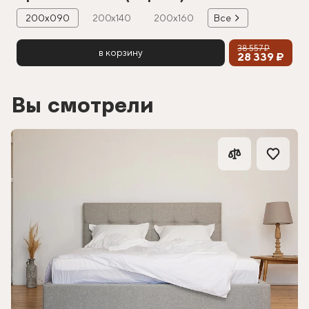
200х090
200х140
200х160
Все
38 557 ₽
в корзину
28 339 ₽
Вы смотрели