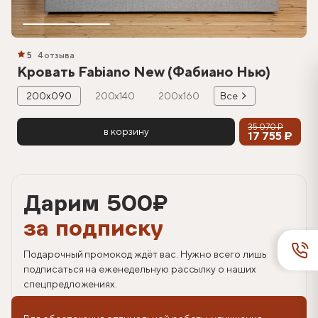
5
4 отзыва
Кровать Fabiano New (Фабиано Нью)
200х090
200х140
200х160
Все
35 070 ₽
в корзину
17 755 ₽
Дарим 500
₽
за подписку
Подарочный промокод ждёт вас. Нужно всего лишь
подписаться на еженедельную рассылку о наших
спецпредложениях.