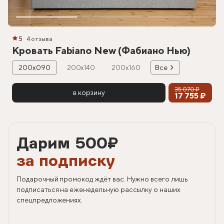
5
4 отзыва
Кровать Fabiano New (Фабиано Нью)
200х090
200х140
200х160
Все
35 070 ₽
в корзину
17 755 ₽
Дарим 500
₽
за подписку
Подарочный промокод ждёт вас. Нужно всего лишь
подписаться на еженедельную рассылку о наших
спецпредложениях.