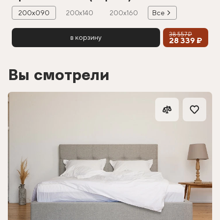
200х090
200х140
200х160
Все
38 557 ₽
в корзину
28 339 ₽
Вы смотрели