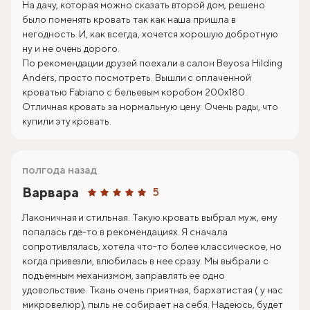
На дачу, которая можно сказать второй дом, решено
было поменять кровать так как наша пришла в
негодность. И, как всегда, хочется хорошую добротную
ну и не очень дорого.
По рекомендации друзей поехали в салон Beyosa Hilding
Anders, просто посмотреть. Вышли с оплаченной
кроватью Fabiano с бельевым коробом 200х180.
Отличная кровать за нормальную цену. Очень рады, что
купили эту кровать.
полгода назад
Варвара
5
Лаконичная и стильная. Такую кровать выбрал муж, ему
попалась где-то в рекомендациях. Я сначала
сопротивлялась, хотела что-то более классическое, но
когда привезли, влюбилась в нее сразу. Мы выбрали с
подъемным механизмом, заправлять ее одно
удовольствие. Ткань очень приятная, бархатистая ( у нас
микровелюр), пыль не собирает на себя. Надеюсь, будет