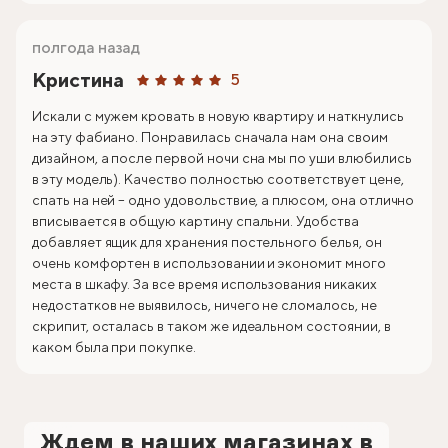
полгода назад
Кристина
5
Искали с мужем кровать в новую квартиру и наткнулись
на эту фабиано. Понравилась сначала нам она своим
дизайном, а после первой ночи сна мы по уши влюбились
в эту модель). Качество полностью соответствует цене,
спать на ней – одно удовольствие, а плюсом, она отлично
вписывается в общую картину спальни. Удобства
добавляет ящик для хранения постельного белья, он
очень комфортен в использовании и экономит много
места в шкафу. За все время использования никаких
недостатков не выявилось, ничего не сломалось, не
скрипит, осталась в таком же идеальном состоянии, в
каком была при покупке.
Ждем в наших магазинах в