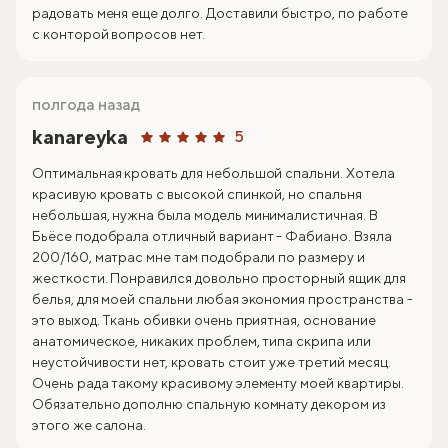
радовать меня еще долго. Доставили быстро, по работе
с конторой вопросов нет.
полгода назад
kanareyka
5
Оптимальная кровать для небольшой спальни. Хотела
красивую кровать с высокой спинкой, но спальня
небольшая, нужна была модель минималистичная. В
Бьёсе подобрала отличный вариант - Фабиано. Взяла
200/160, матрас мне там подобрали по размеру и
жесткости. Понравился довольно просторный ящик для
белья, для моей спальни любая экономия пространства -
это выход. Ткань обивки очень приятная, основание
анатомическое, никаких проблем, типа скрипа или
неустойчивости нет, кровать стоит уже третий месяц.
Очень рада такому красивому элементу моей квартиры.
Обязательно дополню спальную комнату декором из
этого же салона.