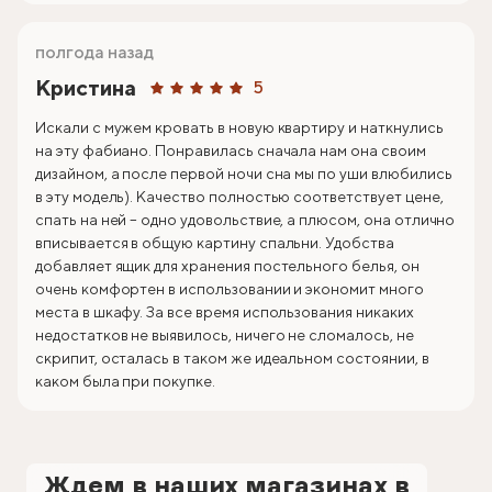
полгода назад
Кристина
5
Искали с мужем кровать в новую квартиру и наткнулись
на эту фабиано. Понравилась сначала нам она своим
дизайном, а после первой ночи сна мы по уши влюбились
в эту модель). Качество полностью соответствует цене,
спать на ней – одно удовольствие, а плюсом, она отлично
вписывается в общую картину спальни. Удобства
добавляет ящик для хранения постельного белья, он
очень комфортен в использовании и экономит много
места в шкафу. За все время использования никаких
недостатков не выявилось, ничего не сломалось, не
скрипит, осталась в таком же идеальном состоянии, в
каком была при покупке.
Ждем в наших магазинах в