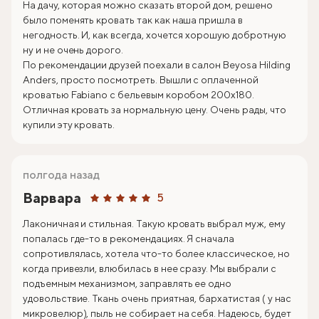
На дачу, которая можно сказать второй дом, решено
было поменять кровать так как наша пришла в
негодность. И, как всегда, хочется хорошую добротную
ну и не очень дорого.
По рекомендации друзей поехали в салон Beyosa Hilding
Anders, просто посмотреть. Вышли с оплаченной
кроватью Fabiano с бельевым коробом 200х180.
Отличная кровать за нормальную цену. Очень рады, что
купили эту кровать.
полгода назад
Варвара
5
Лаконичная и стильная. Такую кровать выбрал муж, ему
попалась где-то в рекомендациях. Я сначала
сопротивлялась, хотела что-то более классическое, но
когда привезли, влюбилась в нее сразу. Мы выбрали с
подъемным механизмом, заправлять ее одно
удовольствие. Ткань очень приятная, бархатистая ( у нас
микровелюр), пыль не собирает на себя. Надеюсь, будет