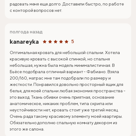
радовать меня еще долго. Доставили быстро, по работе
с конторой вопросов нет.
полгода назад
kanareyka
5
Оптимальная кровать для небольшой спальни. Хотела
красивую кровать с высокой спинкой, но спальня
небольшая, нужна была модель минималистичная. В
Бьёсе подобрала отличный вариант - Фабиано. Взяла
200/160, матрас мне там подобрали по размеру и
жесткости. Понравился довольно просторный ящик для
белья, для моей спальни любая экономия пространства -
это выход. Ткань обивки очень приятная, основание
анатомическое, никаких проблем, типа скрипа или
неустойчивости нет, кровать стоит уже третий месяц.
Очень рада такому красивому элементу моей квартиры.
Обязательно дополню спальную комнату декором из
этого же салона.