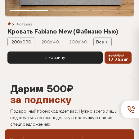
5
4 отзыва
Кровать Fabiano New (Фабиано Нью)
200х090
200х140
200х160
Все
35 070 ₽
в корзину
17 755 ₽
Дарим 500
₽
за подписку
Подарочный промокод ждёт вас. Нужно всего лишь
подписаться на еженедельную рассылку о наших
спецпредложениях.