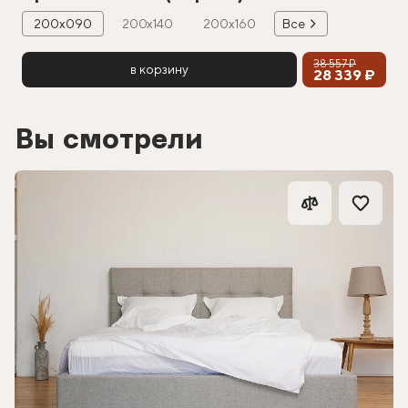
200х090
200х140
200х160
Все
38 557 ₽
в корзину
28 339 ₽
Вы смотрели