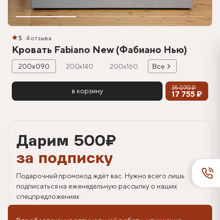
5
4 отзыва
Кровать Fabiano New (Фабиано Нью)
200х090
200х140
200х160
Все
35 070 ₽
в корзину
17 755 ₽
Дарим 500
₽
за подписку
Подарочный промокод ждёт вас. Нужно всего лишь
подписаться на еженедельную рассылку о наших
спецпредложениях.