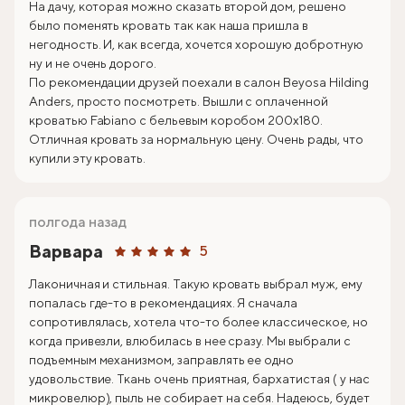
На дачу, которая можно сказать второй дом, решено
было поменять кровать так как наша пришла в
негодность. И, как всегда, хочется хорошую добротную
ну и не очень дорого.
По рекомендации друзей поехали в салон Beyosa Hilding
Anders, просто посмотреть. Вышли с оплаченной
кроватью Fabiano с бельевым коробом 200х180.
Отличная кровать за нормальную цену. Очень рады, что
купили эту кровать.
полгода назад
Варвара
5
Лаконичная и стильная. Такую кровать выбрал муж, ему
попалась где-то в рекомендациях. Я сначала
сопротивлялась, хотела что-то более классическое, но
когда привезли, влюбилась в нее сразу. Мы выбрали с
подъемным механизмом, заправлять ее одно
удовольствие. Ткань очень приятная, бархатистая ( у нас
микровелюр), пыль не собирает на себя. Надеюсь, будет