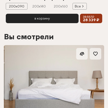
200х090
200х140
200х160
Все
38 557 ₽
в корзину
28 339 ₽
Вы смотрели