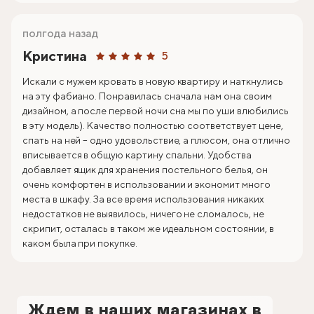
полгода назад
Кристина
5
Искали с мужем кровать в новую квартиру и наткнулись
на эту фабиано. Понравилась сначала нам она своим
дизайном, а после первой ночи сна мы по уши влюбились
в эту модель). Качество полностью соответствует цене,
спать на ней – одно удовольствие, а плюсом, она отлично
вписывается в общую картину спальни. Удобства
добавляет ящик для хранения постельного белья, он
очень комфортен в использовании и экономит много
места в шкафу. За все время использования никаких
недостатков не выявилось, ничего не сломалось, не
скрипит, осталась в таком же идеальном состоянии, в
каком была при покупке.
Ждем в наших магазинах в