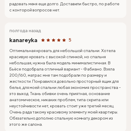
радовать меня еще долго. Доставили быстро, по работе
с конторой вопросов нет.
полгода назад
kanareyka
5
Оптимальная кровать для небольшой спальни. Хотела
красивую кровать с высокой спинкой, но спальня
небольшая, нужна была модель минималистичная. В
Бьёсе подобрала отличный вариант - Фабиано. Взяла
200/160, матрас мне там подобрали по размеру и
жесткости. Понравился довольно просторный ящик для
белья, для моей спальни любая экономия пространства -
это выход. Ткань обивки очень приятная, основание
анатомическое, никаких проблем, типа скрипа или
неустойчивости нет, кровать стоит уже третий месяц.
Очень рада такому красивому элементу моей квартиры.
Обязательно дополню спальную комнату декором из
этого же салона.