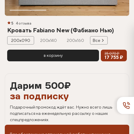
5
4 отзыва
Кровать Fabiano New (Фабиано Нью)
200х090
200х140
200х160
Все
35 070 ₽
в корзину
17 755 ₽
Дарим 500
₽
за подписку
Подарочный промокод ждёт вас. Нужно всего лишь
подписаться на еженедельную рассылку о наших
спецпредложениях.