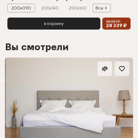
200х090
200х140
200х160
Все
38 557 ₽
в корзину
28 339 ₽
Вы смотрели