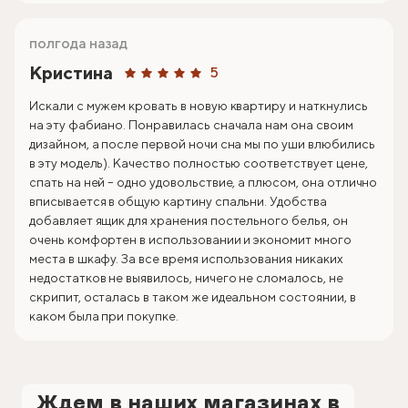
полгода назад
Кристина
5
Искали с мужем кровать в новую квартиру и наткнулись
на эту фабиано. Понравилась сначала нам она своим
дизайном, а после первой ночи сна мы по уши влюбились
в эту модель). Качество полностью соответствует цене,
спать на ней – одно удовольствие, а плюсом, она отлично
вписывается в общую картину спальни. Удобства
добавляет ящик для хранения постельного белья, он
очень комфортен в использовании и экономит много
места в шкафу. За все время использования никаких
недостатков не выявилось, ничего не сломалось, не
скрипит, осталась в таком же идеальном состоянии, в
каком была при покупке.
Ждем в наших магазинах в