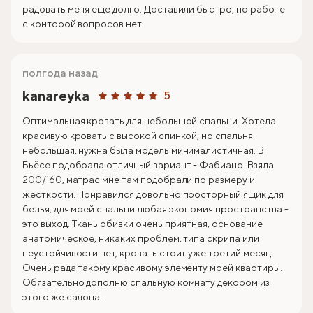
радовать меня еще долго. Доставили быстро, по работе
с конторой вопросов нет.
полгода назад
kanareyka
5
Оптимальная кровать для небольшой спальни. Хотела
красивую кровать с высокой спинкой, но спальня
небольшая, нужна была модель минималистичная. В
Бьёсе подобрала отличный вариант - Фабиано. Взяла
200/160, матрас мне там подобрали по размеру и
жесткости. Понравился довольно просторный ящик для
белья, для моей спальни любая экономия пространства -
это выход. Ткань обивки очень приятная, основание
анатомическое, никаких проблем, типа скрипа или
неустойчивости нет, кровать стоит уже третий месяц.
Очень рада такому красивому элементу моей квартиры.
Обязательно дополню спальную комнату декором из
этого же салона.