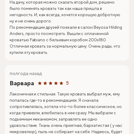
На дачу, которая можно сказать второй дом, решено
было поменять кровать так как наша пришла в
негодность. И, как всегда, хочется хорошую добротную
ну и не очень дорого.
По рекомендации друзей поехали в салон Beyosa Hilding
Anders, просто посмотреть. Вышли с оплаченной
кроватью Fabiano с бельевым коробом 200х180.
Отличная кровать за нормальную цену. Очень рады, что
купили эту кровать.
полгода назад
Варвара
5
Лаконичная и стильная. Такую кровать выбрал муж, ему
попалась где-то в рекомендациях. Я сначала
сопротивлялась, хотела что-то более классическое, но
когда привезли, влюбилась в нее сразу. Мы выбрали с
подъемным механизмом, заправлять ее одно
удовольствие. Ткань очень приятная, бархатистая ( у нас
микровелюр), пыль не собирает на себя. Надеюсь, будет