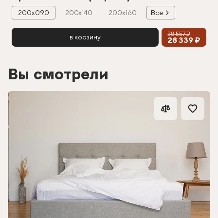
200х090
200х140
200х160
Все
38 557 ₽
в корзину
28 339 ₽
Вы смотрели