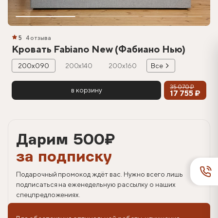
5
4 отзыва
Кровать Fabiano New (Фабиано Нью)
200х090
200х140
200х160
Все
35 070 ₽
в корзину
17 755 ₽
Дарим 500
₽
за подписку
Подарочный промокод ждёт вас. Нужно всего лишь
подписаться на еженедельную рассылку о наших
спецпредложениях.