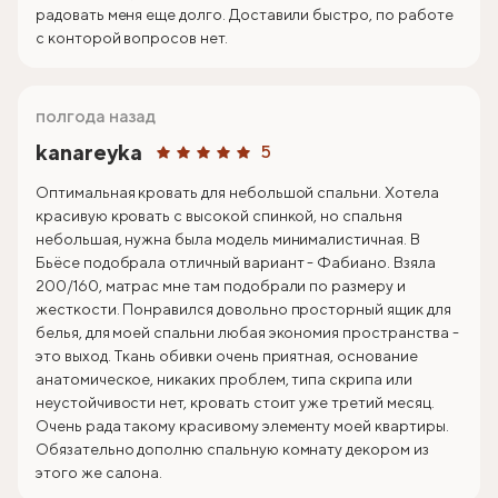
радовать меня еще долго. Доставили быстро, по работе
с конторой вопросов нет.
полгода назад
kanareyka
5
Оптимальная кровать для небольшой спальни. Хотела
красивую кровать с высокой спинкой, но спальня
небольшая, нужна была модель минималистичная. В
Бьёсе подобрала отличный вариант - Фабиано. Взяла
200/160, матрас мне там подобрали по размеру и
жесткости. Понравился довольно просторный ящик для
белья, для моей спальни любая экономия пространства -
это выход. Ткань обивки очень приятная, основание
анатомическое, никаких проблем, типа скрипа или
неустойчивости нет, кровать стоит уже третий месяц.
Очень рада такому красивому элементу моей квартиры.
Обязательно дополню спальную комнату декором из
этого же салона.