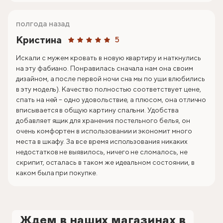
полгода назад
Кристина
5
Искали с мужем кровать в новую квартиру и наткнулись
на эту фабиано. Понравилась сначала нам она своим
дизайном, а после первой ночи сна мы по уши влюбились
в эту модель). Качество полностью соответствует цене,
спать на ней – одно удовольствие, а плюсом, она отлично
вписывается в общую картину спальни. Удобства
добавляет ящик для хранения постельного белья, он
очень комфортен в использовании и экономит много
места в шкафу. За все время использования никаких
недостатков не выявилось, ничего не сломалось, не
скрипит, осталась в таком же идеальном состоянии, в
каком была при покупке.
Ждем в наших магазинах в