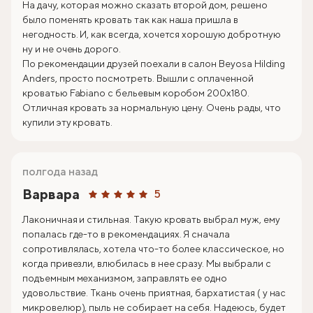
На дачу, которая можно сказать второй дом, решено
было поменять кровать так как наша пришла в
негодность. И, как всегда, хочется хорошую добротную
ну и не очень дорого.
По рекомендации друзей поехали в салон Beyosa Hilding
Anders, просто посмотреть. Вышли с оплаченной
кроватью Fabiano с бельевым коробом 200х180.
Отличная кровать за нормальную цену. Очень рады, что
купили эту кровать.
полгода назад
Варвара
5
Лаконичная и стильная. Такую кровать выбрал муж, ему
попалась где-то в рекомендациях. Я сначала
сопротивлялась, хотела что-то более классическое, но
когда привезли, влюбилась в нее сразу. Мы выбрали с
подъемным механизмом, заправлять ее одно
удовольствие. Ткань очень приятная, бархатистая ( у нас
микровелюр), пыль не собирает на себя. Надеюсь, будет