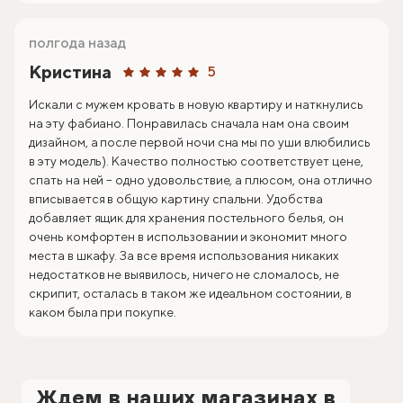
полгода назад
Кристина
5
Искали с мужем кровать в новую квартиру и наткнулись
на эту фабиано. Понравилась сначала нам она своим
дизайном, а после первой ночи сна мы по уши влюбились
в эту модель). Качество полностью соответствует цене,
спать на ней – одно удовольствие, а плюсом, она отлично
вписывается в общую картину спальни. Удобства
добавляет ящик для хранения постельного белья, он
очень комфортен в использовании и экономит много
места в шкафу. За все время использования никаких
недостатков не выявилось, ничего не сломалось, не
скрипит, осталась в таком же идеальном состоянии, в
каком была при покупке.
Ждем в наших магазинах в