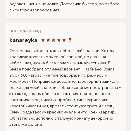
радовать меня еще долго. Доставили быстро, по работе
с конторой вопросов нет.
полгода назад
kanareyka
5
Оптимальная кровать для небольшой спальни. Хотела
красивую кровать с высокой спинкой, но спальня
небольшая, нужна была модель минималистичная. В
Бьёсе подобрала отличный вариант - Фабиано. Взяла
200/160, матрас мне там подобрали по размеру и
жесткости. Понравился довольно просторный ящик для
белья, для моей спальни любая экономия пространства -
это выход. Ткань обивки очень приятная, основание
анатомическое, никаких проблем, типа скрипа или
неустойчивости нет, кровать стоит уже третий месяц.
Очень рада такому красивому элементу моей квартиры.
Обязательно дополню спальную комнату декором из
этого же салона.