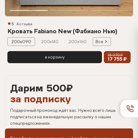
5
4 отзыва
Кровать Fabiano New (Фабиано Нью)
200х090
200х140
200х160
Все
35 070 ₽
в корзину
17 755 ₽
Дарим 500
₽
за подписку
Подарочный промокод ждёт вас. Нужно всего лишь
подписаться на еженедельную рассылку о наших
спецпредложениях.