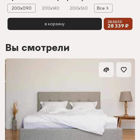
200х090
200х140
200х160
Все
38 557 ₽
в корзину
28 339 ₽
Вы смотрели