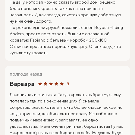
На дачу, которая можно сказать второй дом, решено
было поменять кровать так как наша пришла в
негодность. И, как всегда, хочется хорошую добротную
ну и не очень дорого.
По рекомендации друзей поехали в салон Beyosa Hilding
Anders, просто посмотреть. Вышли с оплаченной
кроватью Fabiano с бельевым коробом 200х180.
Отличная кровать за нормальную цену. Очень рады, что
купили эту кровать.
полгода назад
Варвара
5
Лаконичная и стильная. Такую кровать выбрал муж, ему
попалась где-то в рекомендациях. Я сначала
сопротивлялась, хотела что-то более классическое, но
когда привезли, влюбилась в нее сразу. Мы выбрали с
подъемным механизмом, заправлять ее одно
удовольствие. Ткань очень приятная, бархатистая ( у нас
микровелюр), пыль не собирает на себя. Надеюсь, будет