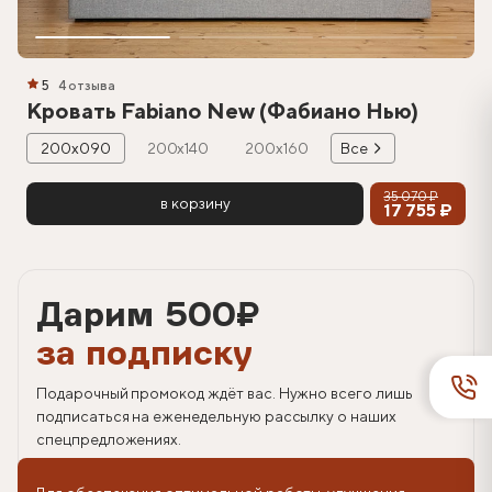
5
4 отзыва
Кровать Fabiano New (Фабиано Нью)
200х090
200х140
200х160
Все
35 070 ₽
в корзину
17 755 ₽
Дарим 500
₽
за подписку
Подарочный промокод ждёт вас. Нужно всего лишь
подписаться на еженедельную рассылку о наших
спецпредложениях.