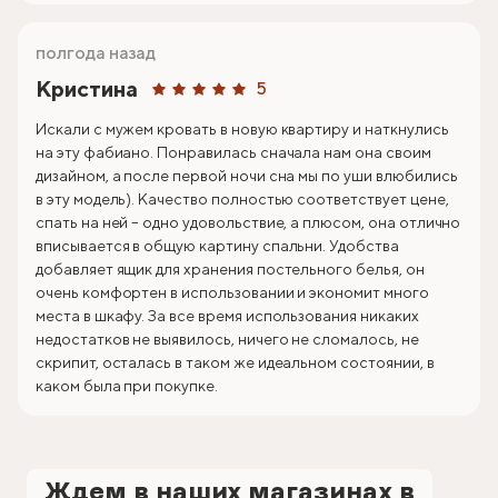
полгода назад
Кристина
5
Искали с мужем кровать в новую квартиру и наткнулись
на эту фабиано. Понравилась сначала нам она своим
дизайном, а после первой ночи сна мы по уши влюбились
в эту модель). Качество полностью соответствует цене,
спать на ней – одно удовольствие, а плюсом, она отлично
вписывается в общую картину спальни. Удобства
добавляет ящик для хранения постельного белья, он
очень комфортен в использовании и экономит много
места в шкафу. За все время использования никаких
недостатков не выявилось, ничего не сломалось, не
скрипит, осталась в таком же идеальном состоянии, в
каком была при покупке.
Ждем в наших магазинах в