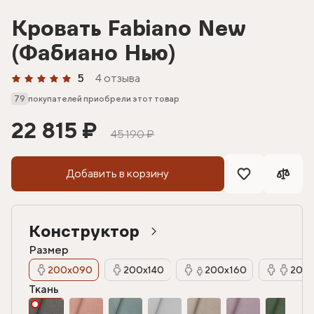
Кровать Fabiano New
(Фабиано Нью)
5
4 отзыва
79
покупателей приобрели этот товар
22 815 ₽
45 190 ₽
Добавить в корзину
Конструктор
Размер
200х090
200х140
200х160
200х
Ткань