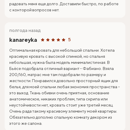
радовать меня еще долго. Доставили быстро, по работе
с конторой вопросов нет.
полгода назад
kanareyka
5
Оптимальная кровать для небольшой спальни. Хотела
красивую кровать с высокой спинкой, но спальня
небольшая, нужна была модель минималистичная. В
Бьёсе подобрала отличный вариант - Фабиано. Взяла
200/160, матрас мне там подобрали по размеру и
жесткости. Понравился довольно просторный ящик для
белья, для моей спальни любая экономия пространства -
это выход. Ткань обивки очень приятная, основание
анатомическое, никаких проблем, типа скрипа или
неустойчивости нет, кровать стоит уже третий месяц.
Очень рада такому красивому элементу моей квартиры.
Обязательно дополню спальную комнату декором из
этого же салона.