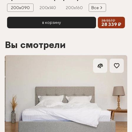
200х090
200х140
200х160
Все
38 557 ₽
в корзину
28 339 ₽
Вы смотрели