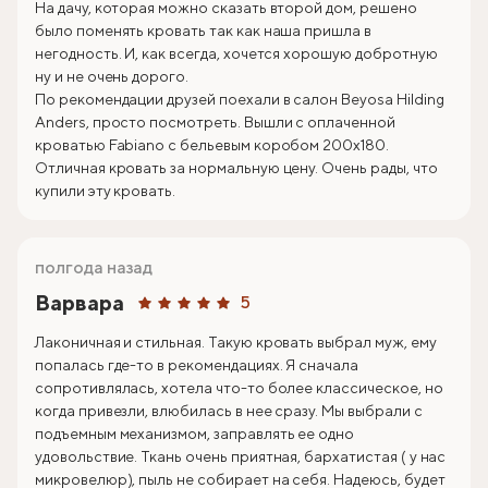
На дачу, которая можно сказать второй дом, решено
было поменять кровать так как наша пришла в
негодность. И, как всегда, хочется хорошую добротную
ну и не очень дорого.
По рекомендации друзей поехали в салон Beyosa Hilding
Anders, просто посмотреть. Вышли с оплаченной
кроватью Fabiano с бельевым коробом 200х180.
Отличная кровать за нормальную цену. Очень рады, что
купили эту кровать.
полгода назад
Варвара
5
Лаконичная и стильная. Такую кровать выбрал муж, ему
попалась где-то в рекомендациях. Я сначала
сопротивлялась, хотела что-то более классическое, но
когда привезли, влюбилась в нее сразу. Мы выбрали с
подъемным механизмом, заправлять ее одно
удовольствие. Ткань очень приятная, бархатистая ( у нас
микровелюр), пыль не собирает на себя. Надеюсь, будет