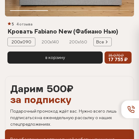
5
4 отзыва
Кровать Fabiano New (Фабиано Нью)
200х090
200х140
200х160
Все
35 070 ₽
в корзину
17 755 ₽
Дарим 500
₽
за подписку
Подарочный промокод ждёт вас. Нужно всего лишь
подписаться на еженедельную рассылку о наших
спецпредложениях.