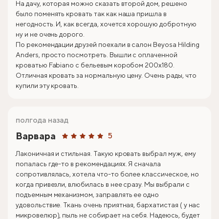
На дачу, которая можно сказать второй дом, решено
было поменять кровать так как наша пришла в
негодность. И, как всегда, хочется хорошую добротную
ну и не очень дорого.
По рекомендации друзей поехали в салон Beyosa Hilding
Anders, просто посмотреть. Вышли с оплаченной
кроватью Fabiano с бельевым коробом 200х180.
Отличная кровать за нормальную цену. Очень рады, что
купили эту кровать.
полгода назад
Варвара
5
Лаконичная и стильная. Такую кровать выбрал муж, ему
попалась где-то в рекомендациях. Я сначала
сопротивлялась, хотела что-то более классическое, но
когда привезли, влюбилась в нее сразу. Мы выбрали с
подъемным механизмом, заправлять ее одно
удовольствие. Ткань очень приятная, бархатистая ( у нас
микровелюр), пыль не собирает на себя. Надеюсь, будет