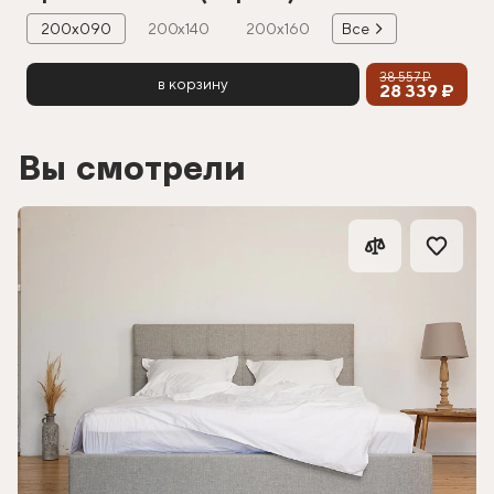
200х090
200х140
200х160
Все
38 557 ₽
в корзину
28 339 ₽
Вы смотрели