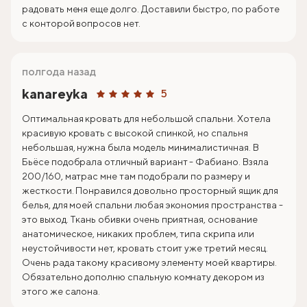
радовать меня еще долго. Доставили быстро, по работе
с конторой вопросов нет.
полгода назад
kanareyka
5
Оптимальная кровать для небольшой спальни. Хотела
красивую кровать с высокой спинкой, но спальня
небольшая, нужна была модель минималистичная. В
Бьёсе подобрала отличный вариант - Фабиано. Взяла
200/160, матрас мне там подобрали по размеру и
жесткости. Понравился довольно просторный ящик для
белья, для моей спальни любая экономия пространства -
это выход. Ткань обивки очень приятная, основание
анатомическое, никаких проблем, типа скрипа или
неустойчивости нет, кровать стоит уже третий месяц.
Очень рада такому красивому элементу моей квартиры.
Обязательно дополню спальную комнату декором из
этого же салона.