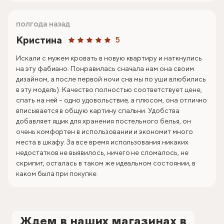
полгода назад
Кристина
5
Искали с мужем кровать в новую квартиру и наткнулись
на эту фабиано. Понравилась сначала нам она своим
дизайном, а после первой ночи сна мы по уши влюбились
в эту модель). Качество полностью соответствует цене,
спать на ней – одно удовольствие, а плюсом, она отлично
вписывается в общую картину спальни. Удобства
добавляет ящик для хранения постельного белья, он
очень комфортен в использовании и экономит много
места в шкафу. За все время использования никаких
недостатков не выявилось, ничего не сломалось, не
скрипит, осталась в таком же идеальном состоянии, в
каком была при покупке.
Ждем в наших магазинах в