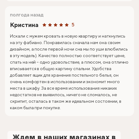
полгода назад
Кристина
5
Искали с мужем кровать в новую квартиру и наткнулись
на эту фабиано. Понравилась сначала нам она своим
дизайном, а после первой ночи сна мы по уши влюбились
в эту модель). Качество полностью соответствует цене,
спать на ней – одно удовольствие, а плюсом, она отлично
вписывается в общую картину спальни. Удобства
добавляет ящик для хранения постельного белья, он
очень комфортен в использовании и экономит много
места в шкафу. За все время использования никаких
недостатков не выявилось, ничего не сломалось, не
скрипит, осталась в таком же идеальном состоянии, в
каком была при покупке.
Ждем в наших магазинах в