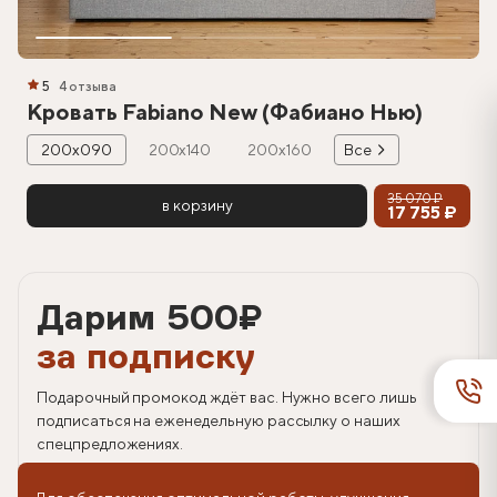
5
4 отзыва
Кровать Fabiano New (Фабиано Нью)
200х090
200х140
200х160
Все
35 070 ₽
в корзину
17 755 ₽
Дарим 500
₽
за подписку
Подарочный промокод ждёт вас. Нужно всего лишь
подписаться на еженедельную рассылку о наших
спецпредложениях.