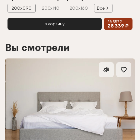
200х090
200х140
200х160
Все
38 557 ₽
в корзину
28 339 ₽
Вы смотрели