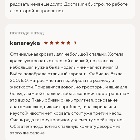
радовать меня еще долго. Доставили быстро, по работе
с конторой вопросов нет.
полгода назад
kanareyka
5
Оптимальная кровать для небольшой спальни. Хотела
красивую кровать с высокой спинкой, но спальня
небольшая, нужна была модель минималистичная. В
Бьёсе подобрала отличный вариант - Фабиано. Взяла
200/160, матрас мне там подобрали по размеру и
жесткости. Понравился довольно просторный ящик для
белья, для моей спальни любая экономия пространства -
это выход. Ткань обивки очень приятная, основание
анатомическое, никаких проблем, типа скрипа или
неустойчивости нет, кровать стоит уже третий месяц.
Очень рада такому красивому элементу моей квартиры.
Обязательно дополню спальную комнату декором из
этого же салона.