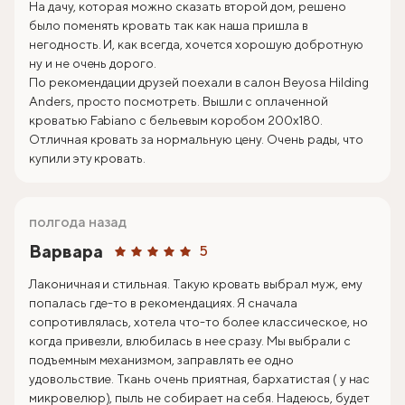
На дачу, которая можно сказать второй дом, решено
было поменять кровать так как наша пришла в
негодность. И, как всегда, хочется хорошую добротную
ну и не очень дорого.
По рекомендации друзей поехали в салон Beyosa Hilding
Anders, просто посмотреть. Вышли с оплаченной
кроватью Fabiano с бельевым коробом 200х180.
Отличная кровать за нормальную цену. Очень рады, что
купили эту кровать.
полгода назад
Варвара
5
Лаконичная и стильная. Такую кровать выбрал муж, ему
попалась где-то в рекомендациях. Я сначала
сопротивлялась, хотела что-то более классическое, но
когда привезли, влюбилась в нее сразу. Мы выбрали с
подъемным механизмом, заправлять ее одно
удовольствие. Ткань очень приятная, бархатистая ( у нас
микровелюр), пыль не собирает на себя. Надеюсь, будет