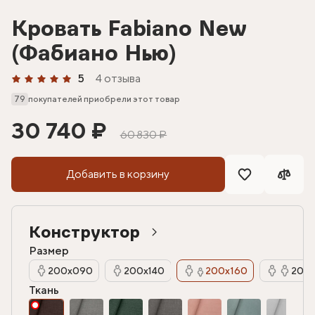
Кровать Fabiano New
(Фабиано Нью)
5
4 отзыва
79
покупателей приобрели этот товар
30 740 ₽
60 830 ₽
Добавить в корзину
Конструктор
Размер
200х090
200х140
200х160
200х
Ткань