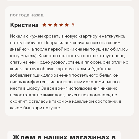
полгода назад
Кристина
5
Искали с мужем кровать в новую квартиру и наткнулись
на эту фабиано. Понравилась сначала нам она своим
дизайном, а после первой ночи сна мы по уши влюбились
в эту модель). Качество полностью соответствует цене,
спать на ней – одно удовольствие, а плюсом, она отлично
вписывается в общую картину спальни. Удобства
добавляет ящик для хранения постельного белья, он
очень комфортен в использовании и экономит много
места в шкафу. За все время использования никаких
недостатков не выявилось, ничего не сломалось, не
скрипит, осталась в таком же идеальном состоянии, в
каком была при покупке.
Ждем в наших магазинах в