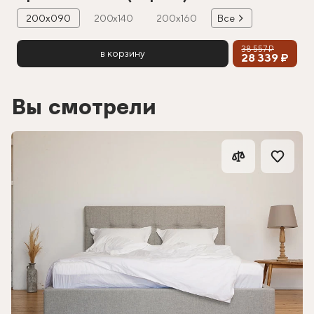
200х090
200х140
200х160
Все
38 557 ₽
в корзину
28 339 ₽
Вы смотрели