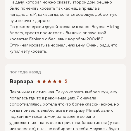
На дачу, которая можно сказать второй дом, решено
было поменять кровать так как наша пришла в
негодность. И, как всегда, хочется хорошую добротную
ну и не очень дорого.
По рекомендации друзей поехали в салон Beyosa Hilding
Anders, просто посмотреть. Вышли с оплаченной
кроватью Fabiano с бельевым коробом 200х180.
Отличная кровать за нормальную цену. Очень рады, что
купили эту кровать.
полгода назад
Варвара
5
Лаконичная и стильная. Такую кровать выбрал муж, ему
попалась где-то в рекомендациях. Я сначала
сопротивлялась, хотела что-то более классическое, но
когда привезли, влюбилась в нее сразу. Мы выбрали с
подъемным механизмом, заправлять ее одно
удовольствие. Ткань очень приятная, бархатистая ( у нас
микровелюр), пыль не собирает на себя. Надеюсь, будет