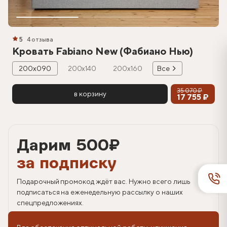
5
4 отзыва
Кровать Fabiano New (Фабиано Нью)
200х090
200х140
200х160
Все
35 070 ₽
в корзину
17 755 ₽
Дарим 500
₽
за подписку
Подарочный промокод ждёт вас. Нужно всего лишь
подписаться на еженедельную рассылку о наших
спецпредложениях.