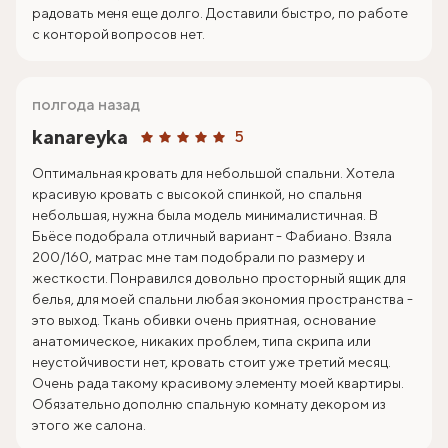
радовать меня еще долго. Доставили быстро, по работе
с конторой вопросов нет.
полгода назад
kanareyka
5
Оптимальная кровать для небольшой спальни. Хотела
красивую кровать с высокой спинкой, но спальня
небольшая, нужна была модель минималистичная. В
Бьёсе подобрала отличный вариант - Фабиано. Взяла
200/160, матрас мне там подобрали по размеру и
жесткости. Понравился довольно просторный ящик для
белья, для моей спальни любая экономия пространства -
это выход. Ткань обивки очень приятная, основание
анатомическое, никаких проблем, типа скрипа или
неустойчивости нет, кровать стоит уже третий месяц.
Очень рада такому красивому элементу моей квартиры.
Обязательно дополню спальную комнату декором из
этого же салона.