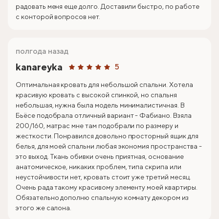
радовать меня еще долго. Доставили быстро, по работе
с конторой вопросов нет.
полгода назад
kanareyka
5
Оптимальная кровать для небольшой спальни. Хотела
красивую кровать с высокой спинкой, но спальня
небольшая, нужна была модель минималистичная. В
Бьёсе подобрала отличный вариант - Фабиано. Взяла
200/160, матрас мне там подобрали по размеру и
жесткости. Понравился довольно просторный ящик для
белья, для моей спальни любая экономия пространства -
это выход. Ткань обивки очень приятная, основание
анатомическое, никаких проблем, типа скрипа или
неустойчивости нет, кровать стоит уже третий месяц.
Очень рада такому красивому элементу моей квартиры.
Обязательно дополню спальную комнату декором из
этого же салона.