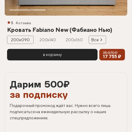
5
4 отзыва
Кровать Fabiano New (Фабиано Нью)
200х090
200х140
200х160
Все
35 070 ₽
в корзину
17 755 ₽
Дарим 500
₽
за подписку
Подарочный промокод ждёт вас. Нужно всего лишь
подписаться на еженедельную рассылку о наших
спецпредложениях.