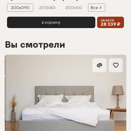
200х090
200х140
200х160
Все
38 557 ₽
в корзину
28 339 ₽
Вы смотрели