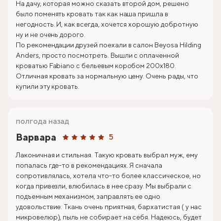
На дачу, которая можно сказать второй дом, решено
было поменять кровать так как наша пришла в
негодность. И, как всегда, хочется хорошую добротную
ну и не очень дорого.
По рекомендации друзей поехали в салон Beyosa Hilding
Anders, просто посмотреть. Вышли с оплаченной
кроватью Fabiano с бельевым коробом 200х180.
Отличная кровать за нормальную цену. Очень рады, что
купили эту кровать.
полгода назад
Варвара
5
Лаконичная и стильная. Такую кровать выбрал муж, ему
попалась где-то в рекомендациях. Я сначала
сопротивлялась, хотела что-то более классическое, но
когда привезли, влюбилась в нее сразу. Мы выбрали с
подъемным механизмом, заправлять ее одно
удовольствие. Ткань очень приятная, бархатистая ( у нас
микровелюр), пыль не собирает на себя. Надеюсь, будет