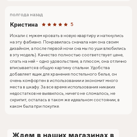
полгода назад
Кристина
5
Искали с мужем кровать в новую квартиру и наткнулись
на эту фабиано. Понравилась сначала нам она своим
дизайном, а после первой ночи сна мы по уши влюбились
в эту модель). Качество полностью соответствует цене,
спать на ней – одно удовольствие, а плюсом, она отлично
вписывается в общую картину спальни. Удобства
добавляет ящик для хранения постельного белья, он
очень комфортен в использовании и экономит много
места в шкафу. За все время использования никаких
недостатков не выявилось, ничего не сломалось, не
скрипит, осталась в таком же идеальном состоянии, в
каком была при покупке.
Ждем в наших магазинах в