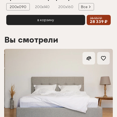
200х090
200х140
200х160
Все
38 557 ₽
в корзину
28 339 ₽
Вы смотрели