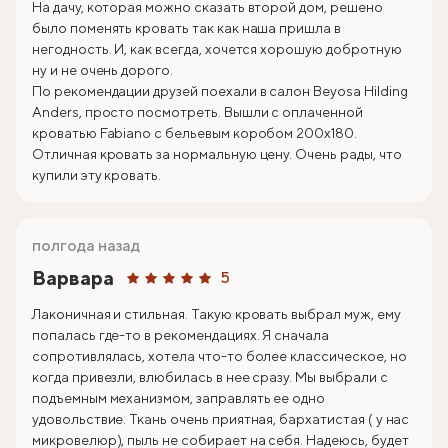
На дачу, которая можно сказать второй дом, решено
было поменять кровать так как наша пришла в
негодность. И, как всегда, хочется хорошую добротную
ну и не очень дорого.
По рекомендации друзей поехали в салон Beyosa Hilding
Anders, просто посмотреть. Вышли с оплаченной
кроватью Fabiano с бельевым коробом 200х180.
Отличная кровать за нормальную цену. Очень рады, что
купили эту кровать.
полгода назад
Варвара
5
Лаконичная и стильная. Такую кровать выбрал муж, ему
попалась где-то в рекомендациях. Я сначала
сопротивлялась, хотела что-то более классическое, но
когда привезли, влюбилась в нее сразу. Мы выбрали с
подъемным механизмом, заправлять ее одно
удовольствие. Ткань очень приятная, бархатистая ( у нас
микровелюр), пыль не собирает на себя. Надеюсь, будет