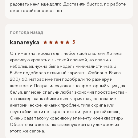
радовать меня еще долго. Доставили быстро, по работе
с конторой вопросов нет.
полгода назад
kanareyka
5
Оптимальная кровать для небольшой спальни. Хотела
красивую кровать с высокой спинкой, но спальня
небольшая, нужна была модель минималистичная. В
Бьёсе подобрала отличный вариант - Фабиано. Взяла
200/160, матрас мне там подобрали по размеру и
жесткости. Понравился довольно просторный ящик для
белья, для моей спальни любая экономия пространства -
это выход. Ткань обивки очень приятная, основание
анатомическое, никаких проблем, типа скрипа или
неустойчивости нет, кровать стоит уже третий месяц.
Очень рада такому красивому элементу моей квартиры.
Обязательно дополню спальную комнату декором из
этого же салона.