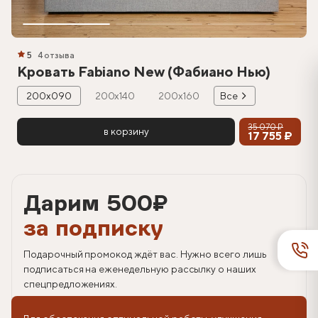
5
4 отзыва
Кровать Fabiano New (Фабиано Нью)
200х090
200х140
200х160
Все
35 070 ₽
в корзину
17 755 ₽
Дарим 500
₽
за подписку
Подарочный промокод ждёт вас. Нужно всего лишь
подписаться на еженедельную рассылку о наших
спецпредложениях.