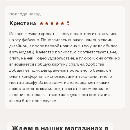
полгода назад
Кристина
5
Искали с мужем кровать в новую квартиру и наткнулись
на эту фабиано. Понравилась сначала нам она своим
дизайном, а после первой ночи сна мы по уши влюбились
в эту модель). Качество полностью соответствует цене,
спать на ней – одно удовольствие, а плюсом, она отлично
вписывается в общую картину спальни. Удобства
добавляет ящик для хранения постельного белья, он
очень комфортен в использовании и экономит много
места в шкафу. За все время использования никаких
недостатков не выявилось, ничего не сломалось, не
скрипит, осталась в таком же идеальном состоянии, в
каком была при покупке.
Ждем в наших магазинах в