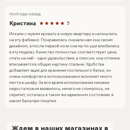
полгода назад
Кристина
5
Искали с мужем кровать в новую квартиру и наткнулись
на эту фабиано. Понравилась сначала нам она своим
дизайном, а после первой ночи сна мы по уши влюбились
в эту модель). Качество полностью соответствует цене,
спать на ней – одно удовольствие, а плюсом, она отлично
вписывается в общую картину спальни. Удобства
добавляет ящик для хранения постельного белья, он
очень комфортен в использовании и экономит много
места в шкафу. За все время использования никаких
недостатков не выявилось, ничего не сломалось, не
скрипит, осталась в таком же идеальном состоянии, в
каком была при покупке.
Ждем в наших магазинах в