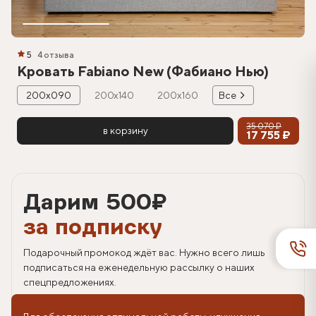
5
4 отзыва
Кровать Fabiano New (Фабиано Нью)
200х090
200х140
200х160
Все
35 070 ₽
в корзину
17 755 ₽
Дарим 500
₽
за подписку
Подарочный промокод ждёт вас. Нужно всего лишь
подписаться на еженедельную рассылку о наших
спецпредложениях.