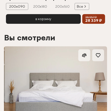
200х090
200х140
200х160
Все
38 557 ₽
в корзину
28 339 ₽
Вы смотрели