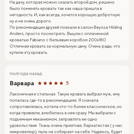
На дачу, которая можно сказать второй дом, решено
было поменять кровать так как наша пришла в
негодность. И, как всегда, хочется хорошую добротную
ну и не очень дорого.
По рекомендации друзей поехали в салон Beyosa Hilding
Anders, просто посмотреть. Вышли с оплаченной
кроватью Fabiano с бельевым коробом 200х180.
Отличная кровать за нормальную цену. Очень рады, что
купили эту кровать.
полгода назад
Варвара
5
Лаконичная и стильная. Такую кровать выбрал муж, ему
попалась где-то в рекомендациях. Я сначала
сопротивлялась, хотела что-то более классическое, но
когда привезли, влюбилась в нее сразу. Мы выбрали с
подъемным механизмом, заправлять ее одно
удовольствие. Ткань очень приятная, бархатистая ( у нас
микровелюр), пыль не собирает на себя. Надеюсь, будет