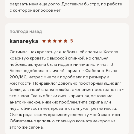
радовать меня еще долго. Доставили быстро, по работе
с конторой вопросов нет.
полгода назад
kanareyka
5
Оптимальная кровать для небольшой спальни. Хотела
красивую кровать с высокой спинкой, но спальня
небольшая, нужна была модель минималистичная. В
Бьёсе подобрала отличный вариант - Фабиано. Взяла
200/160, матрас мне там подобрали по размеру и
жесткости. Понравился довольно просторный ящик для
белья, для моей спальни любая экономия пространства -
это выход. Ткань обивки очень приятная, основание
анатомическое, никаких проблем, типа скрипа или
неустойчивости нет, кровать стоит уже третий месяц.
Очень рада такому красивому элементу моей квартиры.
Обязательно дополню спальную комнату декором из
этого же салона.