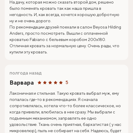
На дачу, которая можно сказать второй дом, решено
было поменять кровать так как наша пришла в
негодность. И, как всегда, хочется хорошую добротную
ну и не очень дорого.
По рекомендации друзей поехали в салон Beyosa Hilding
Anders, просто посмотреть. Вышли с оплаченной
кроватью Fabiano с бельевым коробом 200х180.
Отличная кровать за нормальную цену. Очень рады, что
купили эту кровать.
полгода назад
Варвара
5
Лаконичная и стильная. Такую кровать выбрал муж, ему
попалась где-то в рекомендациях. Я сначала
сопротивлялась, хотела что-то более классическое, но
когда привезли, влюбилась в нее сразу. Мы выбрали с
подъемным механизмом, заправлять ее одно
удовольствие. Ткань очень приятная, бархатистая ( у нас
микровелюр), пыль не собирает на себя. Надеюсь, будет