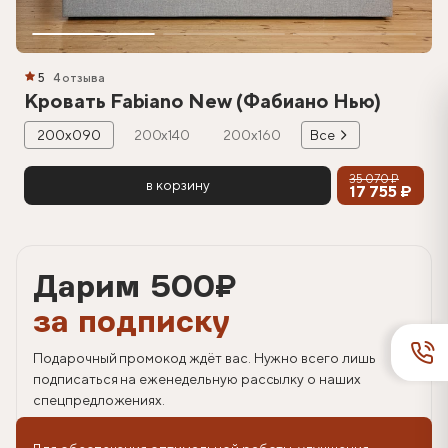
5
4 отзыва
Кровать Fabiano New (Фабиано Нью)
200х090
200х140
200х160
Все
35 070 ₽
в корзину
17 755 ₽
Дарим 500
₽
за подписку
Подарочный промокод ждёт вас. Нужно всего лишь
подписаться на еженедельную рассылку о наших
спецпредложениях.