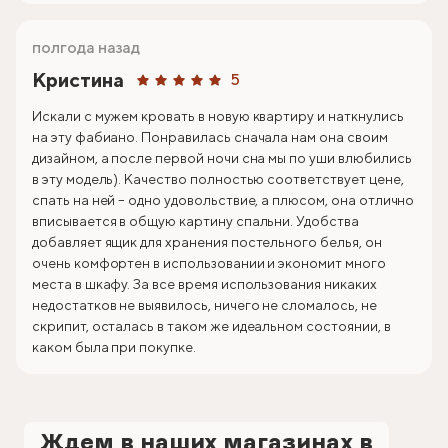
полгода назад
Кристина
5
Искали с мужем кровать в новую квартиру и наткнулись
на эту фабиано. Понравилась сначала нам она своим
дизайном, а после первой ночи сна мы по уши влюбились
в эту модель). Качество полностью соответствует цене,
спать на ней – одно удовольствие, а плюсом, она отлично
вписывается в общую картину спальни. Удобства
добавляет ящик для хранения постельного белья, он
очень комфортен в использовании и экономит много
места в шкафу. За все время использования никаких
недостатков не выявилось, ничего не сломалось, не
скрипит, осталась в таком же идеальном состоянии, в
каком была при покупке.
Ждем в наших магазинах в