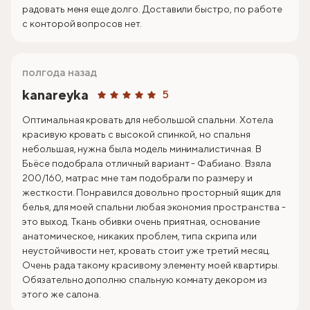
радовать меня еще долго. Доставили быстро, по работе
с конторой вопросов нет.
полгода назад
kanareyka
5
Оптимальная кровать для небольшой спальни. Хотела
красивую кровать с высокой спинкой, но спальня
небольшая, нужна была модель минималистичная. В
Бьёсе подобрала отличный вариант - Фабиано. Взяла
200/160, матрас мне там подобрали по размеру и
жесткости. Понравился довольно просторный ящик для
белья, для моей спальни любая экономия пространства -
это выход. Ткань обивки очень приятная, основание
анатомическое, никаких проблем, типа скрипа или
неустойчивости нет, кровать стоит уже третий месяц.
Очень рада такому красивому элементу моей квартиры.
Обязательно дополню спальную комнату декором из
этого же салона.