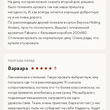
На дачу, которая можно сказать второй дом, решено
было поменять кровать так как наша пришла в
негодность. И, как всегда, хочется хорошую добротную
ну и не очень дорого.
По рекомендации друзей поехали в салон Beyosa Hilding
Anders, просто посмотреть. Вышли с оплаченной
кроватью Fabiano с бельевым коробом 200х180.
Отличная кровать за нормальную цену. Очень рады, что
купили эту кровать.
полгода назад
Варвара
5
Лаконичная и стильная. Такую кровать выбрал муж, ему
попалась где-то в рекомендациях. Я сначала
сопротивлялась, хотела что-то более классическое, но
когда привезли, влюбилась в нее сразу. Мы выбрали с
подъемным механизмом, заправлять ее одно
удовольствие. Ткань очень приятная, бархатистая ( у нас
микровелюр), пыль не собирает на себя. Надеюсь, будет