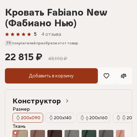
Кровать Fabiano New
(Фабиано Нью)
5
4 отзыва
79
покупателей приобрели этот товар
22 815 ₽
45 190 ₽
Добавить в корзину
Конструктор
Размер
200х090
200х140
200х160
200х
Ткань