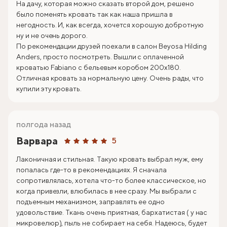
На дачу, которая можно сказать второй дом, решено
было поменять кровать так как наша пришла в
негодность. И, как всегда, хочется хорошую добротную
ну и не очень дорого.
По рекомендации друзей поехали в салон Beyosa Hilding
Anders, просто посмотреть. Вышли с оплаченной
кроватью Fabiano с бельевым коробом 200х180.
Отличная кровать за нормальную цену. Очень рады, что
купили эту кровать.
полгода назад
Варвара
5
Лаконичная и стильная. Такую кровать выбрал муж, ему
попалась где-то в рекомендациях. Я сначала
сопротивлялась, хотела что-то более классическое, но
когда привезли, влюбилась в нее сразу. Мы выбрали с
подъемным механизмом, заправлять ее одно
удовольствие. Ткань очень приятная, бархатистая ( у нас
микровелюр), пыль не собирает на себя. Надеюсь, будет