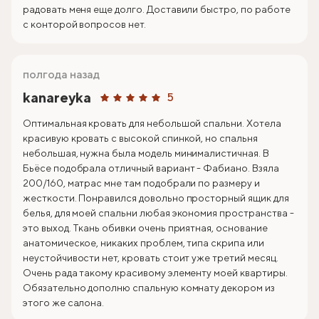
радовать меня еще долго. Доставили быстро, по работе
с конторой вопросов нет.
полгода назад
kanareyka
5
Оптимальная кровать для небольшой спальни. Хотела
красивую кровать с высокой спинкой, но спальня
небольшая, нужна была модель минималистичная. В
Бьёсе подобрала отличный вариант - Фабиано. Взяла
200/160, матрас мне там подобрали по размеру и
жесткости. Понравился довольно просторный ящик для
белья, для моей спальни любая экономия пространства -
это выход. Ткань обивки очень приятная, основание
анатомическое, никаких проблем, типа скрипа или
неустойчивости нет, кровать стоит уже третий месяц.
Очень рада такому красивому элементу моей квартиры.
Обязательно дополню спальную комнату декором из
этого же салона.