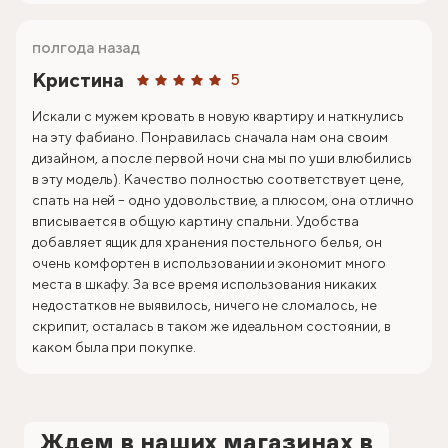
полгода назад
Кристина
5
Искали с мужем кровать в новую квартиру и наткнулись
на эту фабиано. Понравилась сначала нам она своим
дизайном, а после первой ночи сна мы по уши влюбились
в эту модель). Качество полностью соответствует цене,
спать на ней – одно удовольствие, а плюсом, она отлично
вписывается в общую картину спальни. Удобства
добавляет ящик для хранения постельного белья, он
очень комфортен в использовании и экономит много
места в шкафу. За все время использования никаких
недостатков не выявилось, ничего не сломалось, не
скрипит, осталась в таком же идеальном состоянии, в
каком была при покупке.
Ждем в наших магазинах в