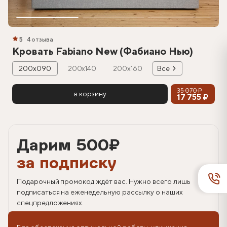
5
4 отзыва
Кровать Fabiano New (Фабиано Нью)
200х090
200х140
200х160
Все
35 070 ₽
в корзину
17 755 ₽
Дарим 500
₽
за подписку
Подарочный промокод ждёт вас. Нужно всего лишь
подписаться на еженедельную рассылку о наших
спецпредложениях.