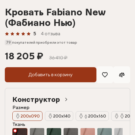
Кровать Fabiano New
(Фабиано Нью)
5
4 отзыва
79
покупателей приобрели этот товар
18 205 ₽
36 410 ₽
Добавить в корзину
Конструктор
Размер
200х090
200х140
200х160
200х
Ткань