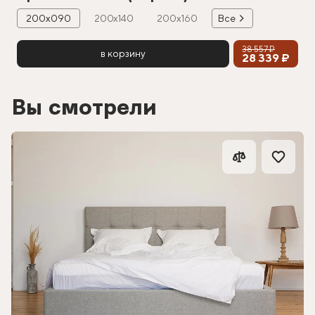
200х090
200х140
200х160
Все
38 557 ₽
в корзину
28 339 ₽
Вы смотрели