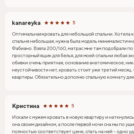
kanareyka
5
Оптимальная кровать для небольшой спальни. Хотела к
спальня небольшая, нужна была модель минималистична
Фабиано. Взяла 200/160, матрас мне там подобрали по
просторный ящик для белья, для моей спальни любая эк
обивки очень приятная, основание анатомическое, ник
неустойчивости нет, кровать стоит уже третий месяц.
квартиры. Обязательно дополню спальную комнату деко
Кристина
5
Искали с мужем кровать в новую квартиру и наткнулись
она своим дизайном, а после первой ночи сна мы по уши
полностью соответствует цене, спать на ней – одно уд