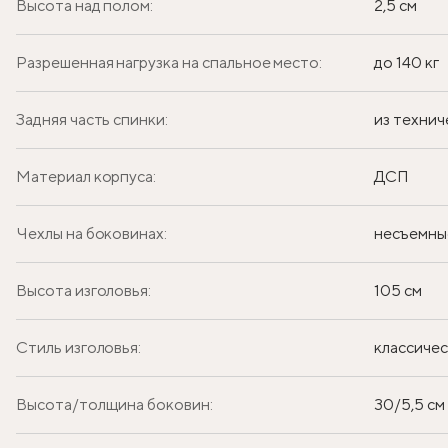
Высота над полом:
2,5 см
Разрешенная нагрузка на спальное место:
до 140 кг
Задняя часть спинки:
из технич
Материал корпуса:
ДСП
Чехлы на боковинах:
несъемны
Высота изголовья:
105 см
Стиль изголовья:
классиче
Высота/толщина боковин:
30/5,5 см