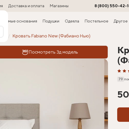
ия
Доставка и оплата
Магазины
8 (800) 550-42-1
ируемые основания
Подушки
Одеяла
Постельное
Другое
офт
Кровать Fabiano New (Фабиано Нью)
Кр
Посмотреть 3д модель
(Ф
79
по
50