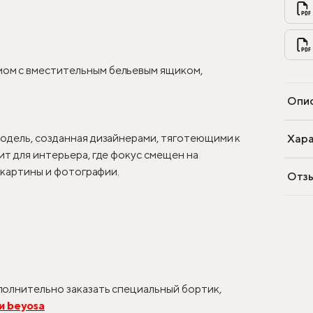
ом с вместительным бельевым ящиком,
Опи
одель, созданная дизайнерами, тяготеющими к
Хара
т для интерьера, где фокус смещен на
, картины и фотографии.
Отз
олнительно заказать специальный бортик,
и beyosa