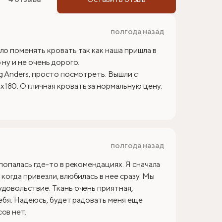
полгода назад
ло поменять кровать так как наша пришла в
ну и не очень дорого.
g Anders, просто посмотреть. Вышли с
180. Отличная кровать за нормальную цену.
полгода назад
 попалась где-то в рекомендациях. Я сначала
когда привезли, влюбилась в нее сразу. Мы
удовольствие. Ткань очень приятная,
себя. Надеюсь, будет радовать меня еще
ов нет.