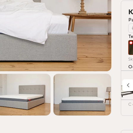
К
Р
Т
Sk
О
С 