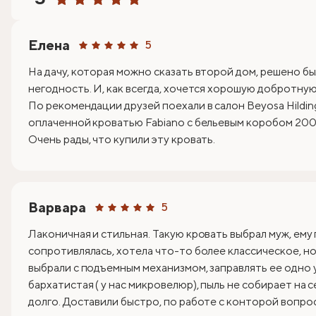
Елена
5
На дачу, которая можно сказать второй дом, решено бы
негодность. И, как всегда, хочется хорошую добротную 
По рекомендации друзей поехали в салон Beyosa Hildin
оплаченной кроватью Fabiano с бельевым коробом 200х
Очень рады, что купили эту кровать.
Варвара
5
Лаконичная и стильная. Такую кровать выбрал муж, ему
сопротивлялась, хотела что-то более классическое, но 
выбрали с подъемным механизмом, заправлять ее одно 
бархатистая ( у нас микровелюр), пыль не собирает на 
долго. Доставили быстро, по работе с конторой вопрос