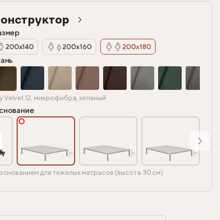
онструктор
азмер
200х140
200х160
200х180
кань
y Velvet 12, микрофибра, зеленый
снование
основанием для тяжелых матрасов (высота 30 см)