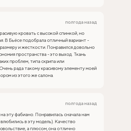
полгода назад
расивую кровать с высокой спинкой, но
я. В Бьёсе подобрала отличный вариант -
 размеру и жесткости. Понравился довольно
ономия пространства - это выход. Ткань
аких проблем, типа скрипа или
 Очень рада такому красивому элементу моей
ром из этого же салона.
полгода назад
 на эту фабиано. Понравилась сначала нам
 влюбились в эту модель). Качество
овольствие, а плюсом, она отлично