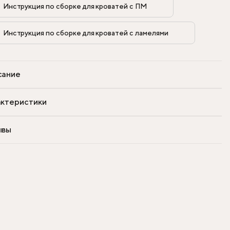
Инструкция по сборке для кроватей с ПМ            
Инструкция по сборке для кроватей с ламелями            
сание
ктеристики
ывы