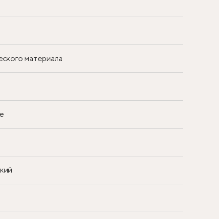
еского материала
е
ский