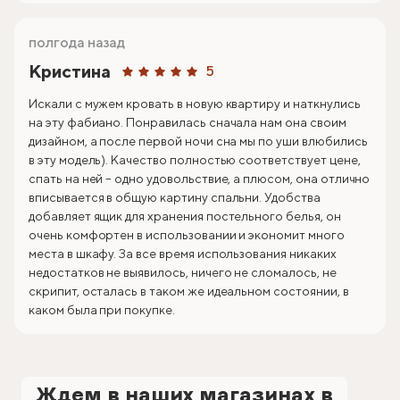
полгода назад
Кристина
5
Искали с мужем кровать в новую квартиру и наткнулись
на эту фабиано. Понравилась сначала нам она своим
дизайном, а после первой ночи сна мы по уши влюбились
в эту модель). Качество полностью соответствует цене,
спать на ней – одно удовольствие, а плюсом, она отлично
вписывается в общую картину спальни. Удобства
добавляет ящик для хранения постельного белья, он
очень комфортен в использовании и экономит много
места в шкафу. За все время использования никаких
недостатков не выявилось, ничего не сломалось, не
скрипит, осталась в таком же идеальном состоянии, в
каком была при покупке.
Ждем в наших магазинах в