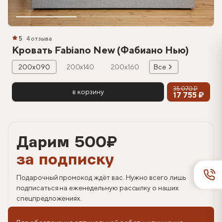
5
4 отзыва
Кровать Fabiano New (Фабиано Нью)
200х090
200х140
200х160
Все
35 070 ₽
в корзину
17 755 ₽
Дарим 500
₽
за подписку
Подарочный промокод ждёт вас. Нужно всего лишь
подписаться на еженедельную рассылку о наших
спецпредложениях.