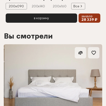
200х090
200х140
200х160
Все
38 557 ₽
в корзину
28 339 ₽
Вы смотрели