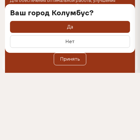
Для обеспечения оптимальной работы, улучшения
пользовательского опыта на сайте используются
технологии cookie. Продолжая использование веб-
Ваш город Колумбус?
сайта, вы соглашаетесь с размещением cookie-файлов
на вашем устройстве. Вы можете удалить cookie-файлы с
вашего устройства через настройки браузера, а также
Да
заблокировать размещение cookie-файлов, однако при
этом некоторые функции сайта могут быть недоступными
в связи с технологическими ограничениями движка.
Нет
Дополнительную информацию вы можете найти в
Политике обработки персональных данных
.
Оформить подписку
Принять
0
500₽
Согласен(-на) на коммуникации и получение
рекламных материалов на указанный e-mail, и
обработку данных в указанных целях в
соответствии с условиями
согласия.
Подробнее в
Политике обработки персональных данных