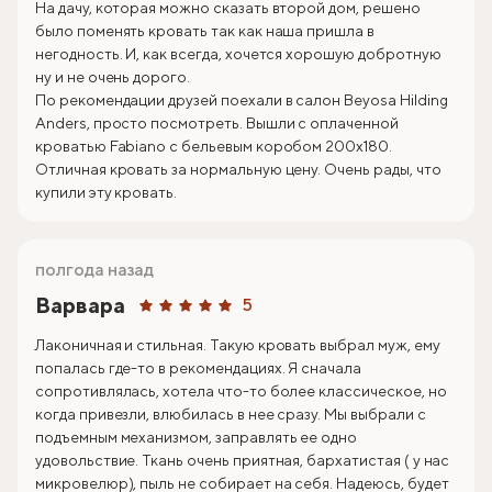
На дачу, которая можно сказать второй дом, решено
было поменять кровать так как наша пришла в
негодность. И, как всегда, хочется хорошую добротную
ну и не очень дорого.
По рекомендации друзей поехали в салон Beyosa Hilding
Anders, просто посмотреть. Вышли с оплаченной
кроватью Fabiano с бельевым коробом 200х180.
Отличная кровать за нормальную цену. Очень рады, что
купили эту кровать.
полгода назад
Варвара
5
Лаконичная и стильная. Такую кровать выбрал муж, ему
попалась где-то в рекомендациях. Я сначала
сопротивлялась, хотела что-то более классическое, но
когда привезли, влюбилась в нее сразу. Мы выбрали с
подъемным механизмом, заправлять ее одно
удовольствие. Ткань очень приятная, бархатистая ( у нас
микровелюр), пыль не собирает на себя. Надеюсь, будет