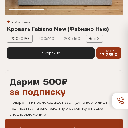
5
4 отзыва
Кровать Fabiano New (Фабиано Нью)
200х090
200х140
200х160
Все
35 070 ₽
в корзину
17 755 ₽
Дарим 500
₽
за подписку
Подарочный промокод ждёт вас. Нужно всего лишь
подписаться на еженедельную рассылку о наших
спецпредложениях.