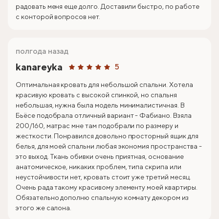
радовать меня еще долго. Доставили быстро, по работе
с конторой вопросов нет.
полгода назад
kanareyka
5
Оптимальная кровать для небольшой спальни. Хотела
красивую кровать с высокой спинкой, но спальня
небольшая, нужна была модель минималистичная. В
Бьёсе подобрала отличный вариант - Фабиано. Взяла
200/160, матрас мне там подобрали по размеру и
жесткости. Понравился довольно просторный ящик для
белья, для моей спальни любая экономия пространства -
это выход. Ткань обивки очень приятная, основание
анатомическое, никаких проблем, типа скрипа или
неустойчивости нет, кровать стоит уже третий месяц.
Очень рада такому красивому элементу моей квартиры.
Обязательно дополню спальную комнату декором из
этого же салона.