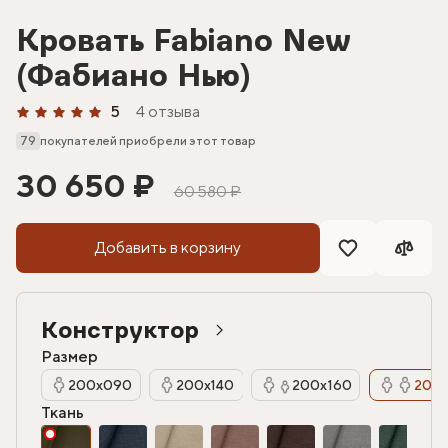
Кровать Fabiano New
(Фабиано Нью)
5
4 отзыва
79
покупателей приобрели этот товар
30 650 ₽
60 580 ₽
Добавить в корзину
Конструктор
Размер
200х090
200х140
200х160
200х
Ткань