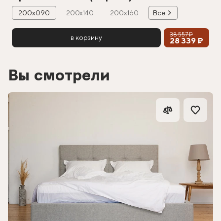
200х090
200х140
200х160
Все
38 557 ₽
в корзину
28 339 ₽
Вы смотрели