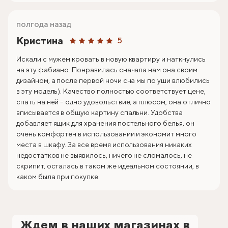
полгода назад
Кристина
5
Искали с мужем кровать в новую квартиру и наткнулись
на эту фабиано. Понравилась сначала нам она своим
дизайном, а после первой ночи сна мы по уши влюбились
в эту модель). Качество полностью соответствует цене,
спать на ней – одно удовольствие, а плюсом, она отлично
вписывается в общую картину спальни. Удобства
добавляет ящик для хранения постельного белья, он
очень комфортен в использовании и экономит много
места в шкафу. За все время использования никаких
недостатков не выявилось, ничего не сломалось, не
скрипит, осталась в таком же идеальном состоянии, в
каком была при покупке.
Ждем в наших магазинах в