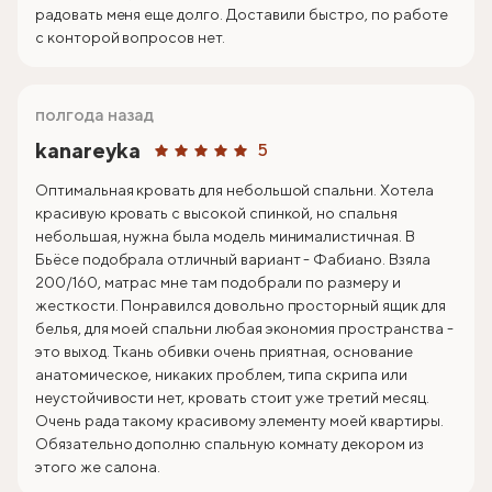
радовать меня еще долго. Доставили быстро, по работе
с конторой вопросов нет.
полгода назад
kanareyka
5
Оптимальная кровать для небольшой спальни. Хотела
красивую кровать с высокой спинкой, но спальня
небольшая, нужна была модель минималистичная. В
Бьёсе подобрала отличный вариант - Фабиано. Взяла
200/160, матрас мне там подобрали по размеру и
жесткости. Понравился довольно просторный ящик для
белья, для моей спальни любая экономия пространства -
это выход. Ткань обивки очень приятная, основание
анатомическое, никаких проблем, типа скрипа или
неустойчивости нет, кровать стоит уже третий месяц.
Очень рада такому красивому элементу моей квартиры.
Обязательно дополню спальную комнату декором из
этого же салона.