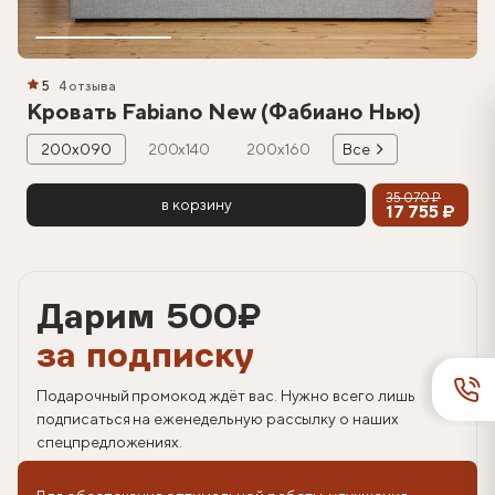
5
4 отзыва
Кровать Fabiano New (Фабиано Нью)
200х090
200х140
200х160
Все
35 070 ₽
в корзину
17 755 ₽
Дарим 500
₽
за подписку
Подарочный промокод ждёт вас. Нужно всего лишь
подписаться на еженедельную рассылку о наших
спецпредложениях.