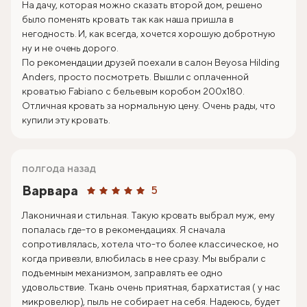
На дачу, которая можно сказать второй дом, решено
было поменять кровать так как наша пришла в
негодность. И, как всегда, хочется хорошую добротную
ну и не очень дорого.
По рекомендации друзей поехали в салон Beyosa Hilding
Anders, просто посмотреть. Вышли с оплаченной
кроватью Fabiano с бельевым коробом 200х180.
Отличная кровать за нормальную цену. Очень рады, что
купили эту кровать.
полгода назад
Варвара
5
Лаконичная и стильная. Такую кровать выбрал муж, ему
попалась где-то в рекомендациях. Я сначала
сопротивлялась, хотела что-то более классическое, но
когда привезли, влюбилась в нее сразу. Мы выбрали с
подъемным механизмом, заправлять ее одно
удовольствие. Ткань очень приятная, бархатистая ( у нас
микровелюр), пыль не собирает на себя. Надеюсь, будет