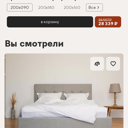
200х090
200х140
200х160
Все
38 557 ₽
в корзину
28 339 ₽
Вы смотрели