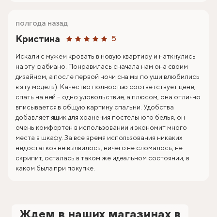
полгода назад
Кристина
5
Искали с мужем кровать в новую квартиру и наткнулись
на эту фабиано. Понравилась сначала нам она своим
дизайном, а после первой ночи сна мы по уши влюбились
в эту модель). Качество полностью соответствует цене,
спать на ней – одно удовольствие, а плюсом, она отлично
вписывается в общую картину спальни. Удобства
добавляет ящик для хранения постельного белья, он
очень комфортен в использовании и экономит много
места в шкафу. За все время использования никаких
недостатков не выявилось, ничего не сломалось, не
скрипит, осталась в таком же идеальном состоянии, в
каком была при покупке.
Ждем в наших магазинах в