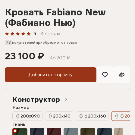
Кровать Fabiano New
(Фабиано Нью)
5
4 отзыва
79
покупателей приобрели этот товар
23 100 ₽
46 200 ₽
Добавить в корзину
Конструктор
Размер
200х090
200х140
200х160
200х
Ткань